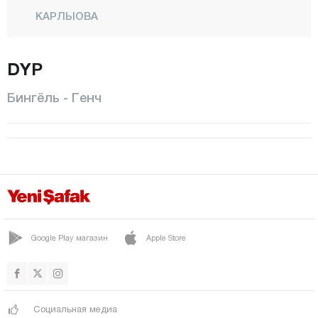
КАРЛЫОВА
КИГЫ
DYP
Центр
Санджак
Бингёль - Генч
СОЛХАН
ЯЙЛАДЕРЕ
ЕДИСУ
Битлис
Болу
Бурдур
Google Play магазин
Apple Store
Бурса
Чанаккале
Социальная медиа
Чанкыры