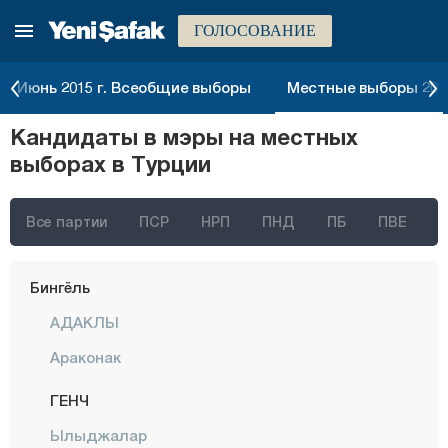
ГОЛОСОВАНИЕ
Артвин
Айдын
Июнь 2015 г. Всеобщие выборы
Местные выборы 2014
Балыкесир
Кандидаты в мэры на местных
Бартын
выборах в Турции
Батман
Байбурт
Все партии
ПСР
НРП
ПНД
ПБ
ПВЕ
Биледжик
Бингёль
АДАКЛЫ
Араконак
ГЕНЧ
Ылыджалар