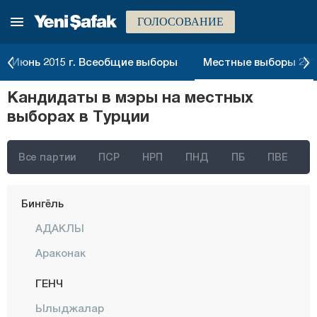
ГОЛОСОВАНИЕ
Артвин
Айдын
Июнь 2015 г. Всеобщие выборы
Местные выборы 2014
Балыкесир
Кандидаты в мэры на местных
Бартын
выборах в Турции
Батман
Байбурт
Все партии
ПСР
НРП
ПНД
ПБ
ПВЕ
Биледжик
Бингёль
АДАКЛЫ
Араконак
ГЕНЧ
Ылыджалар