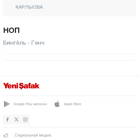
КАРЛЫОВА
КИГЫ
НОП
Центр
Санджак
Бингёль - Генч
СОЛХАН
ЯЙЛАДЕРЕ
ЕДИСУ
Битлис
Болу
Бурдур
Google Play магазин
Apple Store
Бурса
Чанаккале
Социальная медиа
Чанкыры