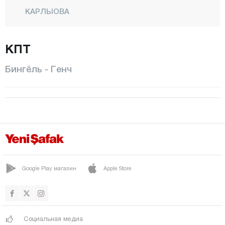
КАРЛЫОВА
КИГЫ
КПТ
Центр
Санджак
Бингёль - Генч
СОЛХАН
ЯЙЛАДЕРЕ
ЕДИСУ
Битлис
Болу
Бурдур
Google Play магазин
Apple Store
Бурса
Чанаккале
Социальная медиа
Чанкыры