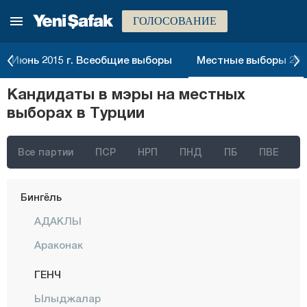
ГОЛОСОВАНИЕ
Артвин
Айдын
Июнь 2015 г. Всеобщие выборы
Местные выборы 2014
Балыкесир
Кандидаты в мэры на местных
Бартын
выборах в Турции
Батман
Байбурт
Все партии
ПСР
НРП
ПНД
ПБ
ПВЕ
Биледжик
Бингёль
АДАКЛЫ
Араконак
ГЕНЧ
Ылыджалар