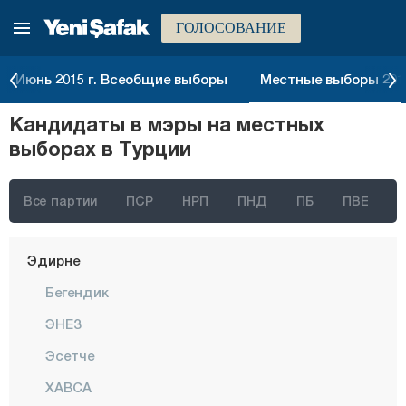
ГОЛОСОВАНИЕ
Бурса
Чанаккале
Июнь 2015 г. Всеобщие выборы
Местные выборы 2014
Чанкыры
Кандидаты в мэры на местных
Чорум
выборах в Турции
Денизли
Диярбакыр
Все партии
ПСР
НРП
ПНД
ПБ
ПВЕ
Дюздже
Эдирне
Бегендик
ЭНЕЗ
Эсетче
ХАВСА