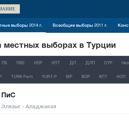
ВАНИЕ
ные выборы 2014 г.
Всеобщие выборы 2011 г.
Конс
 местных выборах в Турции
ПБ
ПВЕ
HDP
НПТ
ДП
ДЛП
DYP
Нез
P
TURK Parti
YURT-P
MP
BDP
КПТ
НОП
ПиС
Элязыг - Аладжакая