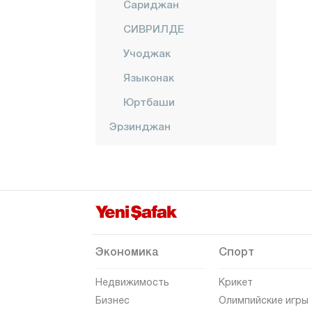
Сариджан
СИВРИЛДЕ
Учоджак
Языконак
Юртбаши
Эрзинджан
Эрзурум
Эскишехир
Газиантеп
Гиресун
Гюмюшхане
Экономика
Спорт
Хаккяри
Недвижимость
Крикет
Хатай
Бизнес
Олимпийские игры