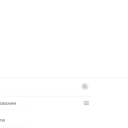
ование
ти