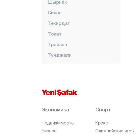
Шырнак
Сивас
Текирдаг
Токат
Трабзон
Тунджели
Ушак
Ван
Ялова
Йозгат
Зонгулдак
Экономика
Спорт
Недвижимость
Крикет
Бизнес
Олимпийские игры