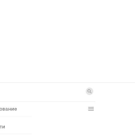
ование
ти