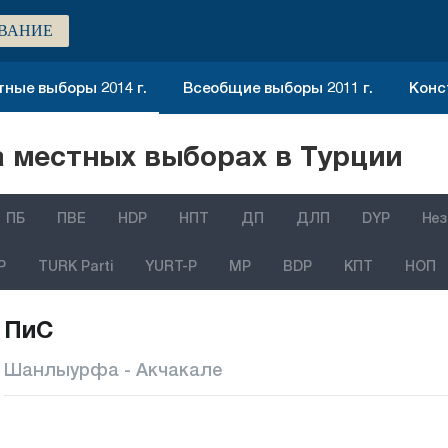
ВАНИЕ
ные выборы 2014 г.
Всеобщие выборы 2011 г.
Конс
 местных выборах в Турции
ПБ
ПВЕ
HDP
НПТ
ДП
ДЛП
DYP
Нез
P
TURK Parti
YURT-P
MP
BDP
КПТ
НОП
ПиС
Шанлыурфа - Акчакале