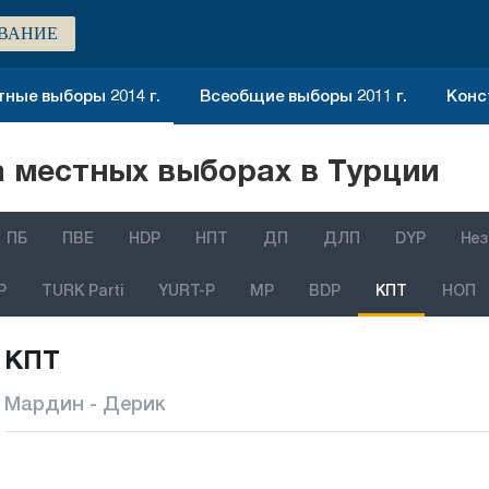
ВАНИЕ
ные выборы 2014 г.
Всеобщие выборы 2011 г.
Конс
 местных выборах в Турции
ПБ
ПВЕ
HDP
НПТ
ДП
ДЛП
DYP
Нез
P
TURK Parti
YURT-P
MP
BDP
КПТ
НОП
КПТ
Мардин - Дерик