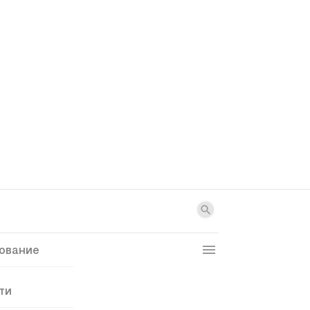
ование
ти