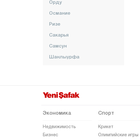
Орду
Османие
Ризе
Сакарья
Самсун
Шанлыурфа
Сиирт
Синоп
Шырнак
Сивас
Текирдаг
Экономика
Спорт
Токат
Недвижимость
Крикет
Трабзон
Бизнес
Олимпийские игры