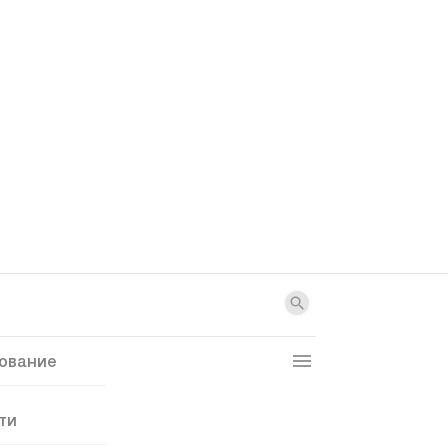
ование
ти