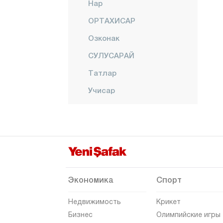
Нар
ОРТАХИСАР
Озконак
СУЛУСАРАЙ
Татлар
Учисар
УРГУП
Языхуюк
Нигде
Орду
Османие
Экономика
Спорт
Ризе
Недвижимость
Крикет
Сакарья
Бизнес
Олимпийские игры