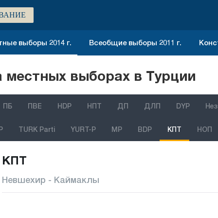
ВАНИЕ
ные выборы 2014 г.
Всеобщие выборы 2011 г.
Конс
 местных выборах в Турции
ПБ
ПВЕ
HDP
НПТ
ДП
ДЛП
DYP
Нез
P
TURK Parti
YURT-P
MP
BDP
КПТ
НОП
КПТ
Невшехир - Каймаклы