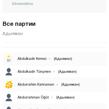
Бёлюкяйла
Чакирхююк
ЧЕЛИХАН
Все партии
ГЕРГЕР
Адыяман
ГЕЛЬБАШИ
Харманлы
Инлидже
Abdulkadir Kırmızı
-
(Адыяман)
КАХТА
Кесметепе
Abdulkadir Tünçmen
-
(Адыяман)
Комюр
Abdurrahim Kahraman
-
(Адыяман)
Кёседжели
Центр
Abdurrahman Öğüt
-
(Адыяман)
ПЫНАРБАШИ