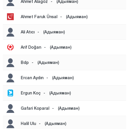
Ahmet Alagöz
-
(Адыяман)
Шамбаят
САМСАТ
Ahmet Faruk Ünsal
-
(Адыяман)
СИНДЖИК
Ali Atıcı
-
(Адыяман)
Суварлы
ТУТ
Arif Doğan
-
(Адыяман)
Яйлаконак
Bdp
-
(Адыяман)
Афьонкарахисар
Агры
Ercan Aydın
-
(Адыяман)
Аксарай
Ergun Koç
-
(Адыяман)
Амасья
Анталия
Gafari Koparal
-
(Адыяман)
Ардахан
Halil Ulu
-
(Адыяман)
Артвин