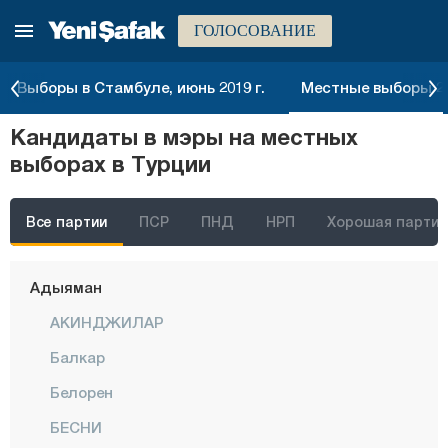
ГОЛОСОВАНИЕ
Выборы в Стамбуле, июнь 2019 г.
Местные выборы 20
Кандидаты в мэры на местных
Стамбул
выборах в Турции
Анкара
Измир
Все партии
ПСР
ПНД
НРП
Хорошая партия
Адана
Адыяман
АКИНДЖИЛАР
Балкар
Белорен
БЕСНИ