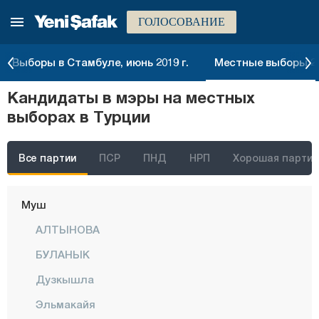
ГОЛОСОВАНИЕ
Конья
Кютахья
Выборы в Стамбуле, июнь 2019 г.
Местные выборы 20
Малатья
Кандидаты в мэры на местных
Маниса
выборах в Турции
Мардин
Мерсин
Все партии
ПСР
ПНД
НРП
Хорошая партия
Мугла
Муш
АЛТЫНОВА
БУЛАНЫК
Дузкышла
Эльмакайя