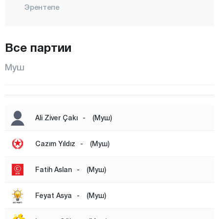
Эрентепе
ХАСКОЙ
Караагачлы
Все партии
Кыркёй
Муш
Кызылагач
Конаккуран
Конукбеклер
Ali Ziver Çakı
-
(Муш)
КОРКУТ
МАЛАЗГИРТ
Cazım Yıldız
-
(Муш)
Центр
Fatih Aslan
-
(Муш)
Рустемгедик
Сарыпынар
Feyat Asya
-
(Муш)
Серинова