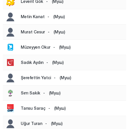
Levent Gök
-
(Муш)
Сунгу
Узгёгур
Metin Kanat
-
(Муш)
ВАРТО
Murat Cesur
-
(Муш)
Яйгын
ЙЕШИЛОВА
Müzeyyen Okur
-
(Муш)
Йонджалы
Sadık Aydın
-
(Муш)
Невшехир
Нигде
Şerefettin Yatci
-
(Муш)
Орду
Sırrı Sakik
-
(Муш)
Османие
Ризе
Tansu Saraç
-
(Муш)
Сакарья
Uğur Turan
-
(Муш)
Самсун