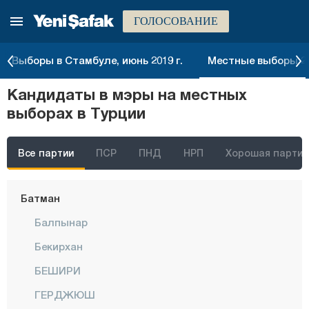
ГОЛОСОВАНИЕ
Амасья
Анталия
Выборы в Стамбуле, июнь 2019 г.
Местные выборы 20
Ардахан
Кандидаты в мэры на местных
Артвин
выборах в Турции
Айдын
Балыкесир
Все партии
ПСР
ПНД
НРП
Хорошая партия
Бартын
Батман
Балпынар
Бекирхан
БЕШИРИ
ГЕРДЖЮШ