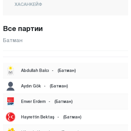
ХАСАНКЕЙФ
Икикопрю
КАЯПЫНАР
Все партии
КОЗЛУК
Батман
Центр
САСОН
Юджебаг
Abdullah Balcı
-
(Батман)
Байбурт
Биледжик
Aydın Gök
-
(Батман)
Бингёль
Enver Erdem
-
(Батман)
Битлис
Болу
Hayrettin Bektaş
-
(Батман)
Бурдур