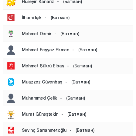
Hüseyin Kanariz
-
(Батман)
Бурса
Чанаккале
İlhami Işık
-
(Батман)
Чанкыры
Mehmet Demir
-
(Батман)
Чорум
Денизли
Mehmet Feyyaz Ekmen
-
(Батман)
Диярбакыр
Mehmet Şükrü Elbay
-
(Батман)
Дюздже
Эдирне
Muazzez Güvenbaş
-
(Батман)
Элязыг
Muhammed Çelik
-
(Батман)
Эрзинджан
Эрзурум
Murat Güneştekin
-
(Батман)
Эскишехир
Sevinç Sarıahmetoğlu
-
(Батман)
Газиантеп