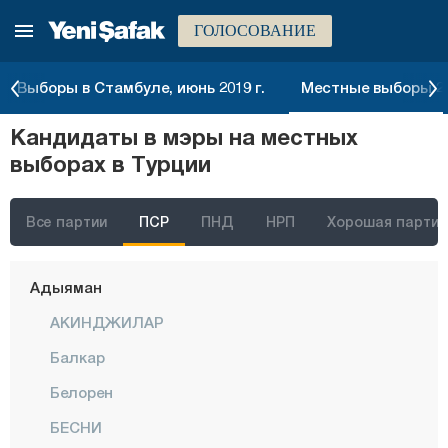
ГОЛОСОВАНИЕ
Выборы в Стамбуле, июнь 2019 г.
Местные выборы 20
Кандидаты в мэры на местных
Стамбул
выборах в Турции
Анкара
Измир
Все партии
ПСР
ПНД
НРП
Хорошая партия
Адана
Адыяман
АКИНДЖИЛАР
Балкар
Белорен
БЕСНИ