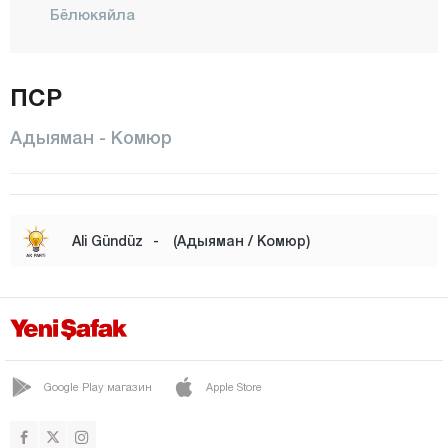
Бёлюкяйла
Чакирхююк
ЧЕЛИХАН
ПСР
ГЕРГЕР
Адыяман - Комюр
ГЕЛЬБАШИ
Харманлы
Инлидже
Ali Gündüz
-
(Адыяман / Комюр)
КАХТА
Кесметепе
Комюр
Кёседжели
Google Play магазин
Apple Store
Центр
ПЫНАРБАШИ