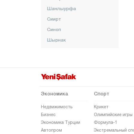
Шанлыурфа
Сиирт
Синоп
Шырнак
Сивас
Текирдаг
Токат
Трабзон
Тунджели
Экономика
Спорт
Ушак
Недвижимость
Крикет
Ван
Бизнес
Олимпийские игры
Экономика Турции
Формула-1
Ялова
Автопром
Экстремальный сп