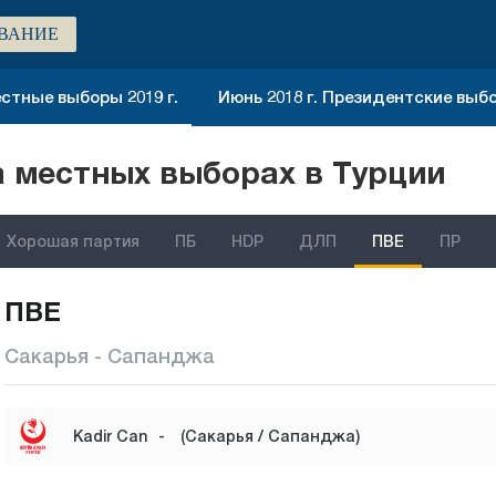
ВАНИЕ
стные выборы 2019 г.
Июнь 2018 г. Президентские выб
 местных выборах в Турции
Хорошая партия
ПБ
HDP
ДЛП
ПВЕ
ПР
ПВЕ
Сакарья - Сапанджа
Kadir Can
-
(Сакарья / Сапанджа)