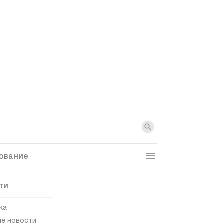
ование
ти
ка
е новости