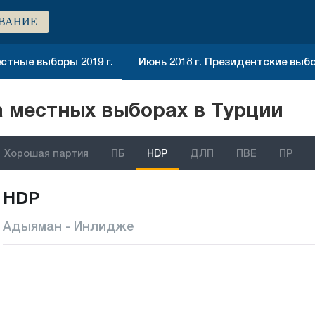
ВАНИЕ
стные выборы 2019 г.
Июнь 2018 г. Президентские выб
 местных выборах в Турции
Хорошая партия
ПБ
HDP
ДЛП
ПВЕ
ПР
HDP
Адыяман - Инлидже