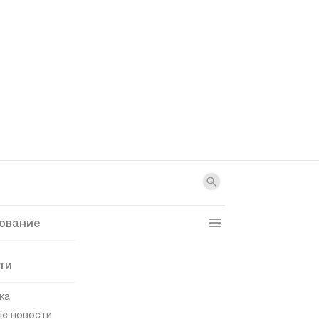
ование
ти
ка
е новости