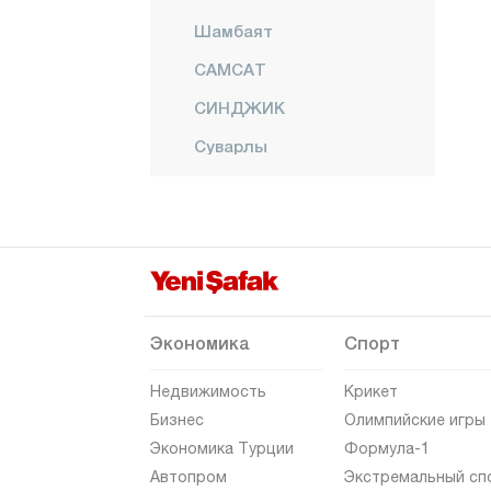
Шамбаят
САМСАТ
СИНДЖИК
Суварлы
ТУТ
Яйлаконак
Афьонкарахисар
Агры
Аксарай
Экономика
Спорт
Амасья
Недвижимость
Крикет
Анталия
Бизнес
Олимпийские игры
Экономика Турции
Формула-1
Ардахан
Автопром
Экстремальный сп