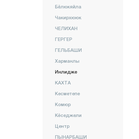
Бёлюкяйла
Чакирхююк
ЧЕЛИХАН
ГЕРГЕР
ГЕЛЬБАШИ
Харманлы
Инлидже
КАХТА
Кесметепе
Комюр
Кёседжели
Центр
ПЫНАРБАШИ