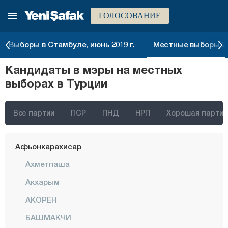
ГОЛОСОВАНИЕ
Выборы в Стамбуле, июнь 2019 г.
Местные выборы 20
Стамбул
Кандидаты в мэры на местных
Анкара
выборах в Турции
Измир
Адана
Все партии
ПСР
ПНД
НРП
Хорошая партия
Адыяман
Афьонкарахисар
Ахметпаша
Акхарым
АКОРЕН
БАШМАКЧИ