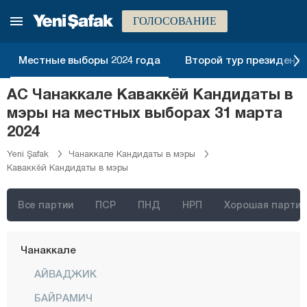
Балыкесир
ГОЛОСОВАНИЕ
Бартын
Батман
Местные выборы 2024 года
Второй тур президентск
Байбурт
АС Чанаккале Каваккёй Кандидаты в
Биледжик
мэры на местных выборах 31 марта
Бингёль
2024
Битлис
Yeni Şafak
Чанаккале Кандидаты в мэры
Каваккёй Кандидаты в мэры
Болу
Бурдур
Все партии
ПСР
ПНД
НРП
Хорошая партия
Бурса
Чанаккале
АЙВАДЖИК
БАЙРАМИЧ