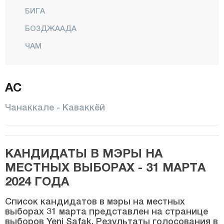
БИГА
БОЗДЖААДА
ЧАМ
ЧАРДАК
ЭДЖЕАБАТ
АС
Эврезе
Чанаккале - Каваккёй
ЭЗИНЕ
ГЕЛИБОЛУ
КАНДИДАТЫ В МЭРЫ НА
Гейикли
МЕСТНЫХ ВЫБОРАХ - 31 МАРТА
ГЁКЧЕАДА
2024 ГОДА
Гюмюшчай
Список кандидатов в мэры на местных
Калкым
выборах 31 марта представлен на странице
выборов Yeni Şafak. Результаты голосования в
Карабига