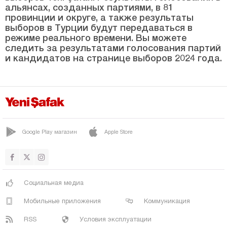
альянсах, созданных партиями, в 81
провинции и округе, а также результаты
Каваккёй
выборов в Турции будут передаваться в
КЕПЕЗ
режиме реального времени. Вы можете
следить за результатами голосования партий
Кучуккую
и кандидатов на странице выборов 2024 года.
ЛАПСЕКИ
Центр
Терзиалан
Умурбей
Google Play магазин
Apple Store
ЙЕНИДЖЕ
Чанкыры
Чорум
Социальная медиа
Денизли
Мобильные приложения
Коммуникация
Диярбакыр
RSS
Условия эксплуатации