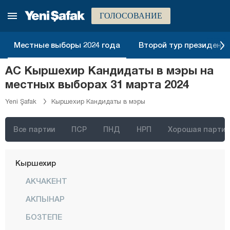
Карабюк
ГОЛОСОВАНИЕ
Караман
Местные выборы 2024 года
Второй тур президентск
Карс
АС Кыршехир Кандидаты в мэры на
Кастамону
местных выборах 31 марта 2024
Кайсери
Yeni Şafak
Кыршехир Кандидаты в мэры
Килис
Кырыккале
Все партии
ПСР
ПНД
НРП
Хорошая партия
Кыркларэли
Кыршехир
АКЧАКЕНТ
АКПЫНАР
БОЗТЕПЕ