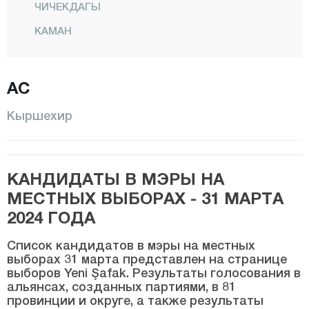
ЧИЧЕКДАГЫ
КАМАН
Кёсели
Куранджылы
АС
Центр
Кыршехир
МУДЖУР
Озбаг
КАНДИДАТЫ В МЭРЫ НА
Коджаэли
МЕСТНЫХ ВЫБОРАХ - 31 МАРТА
Конья
2024 ГОДА
Кютахья
Список кандидатов в мэры на местных
Малатья
выборах 31 марта представлен на странице
выборов Yeni Şafak. Результаты голосования в
Маниса
альянсах, созданных партиями, в 81
Мардин
провинции и округе, а также результаты