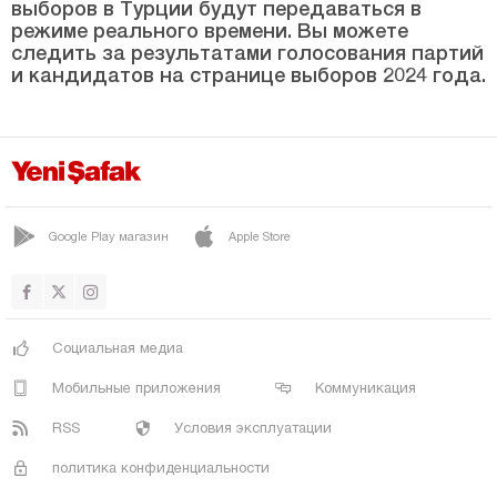
выборов в Турции будут передаваться в
Мерсин
режиме реального времени. Вы можете
следить за результатами голосования партий
Мугла
и кандидатов на странице выборов 2024 года.
Муш
Невшехир
Нигде
Орду
Google Play магазин
Apple Store
Османие
Ризе
Сакарья
Социальная медиа
Самсун
Мобильные приложения
Коммуникация
Шанлыурфа
RSS
Условия эксплуатации
Сиирт
политика конфиденциальности
Синоп