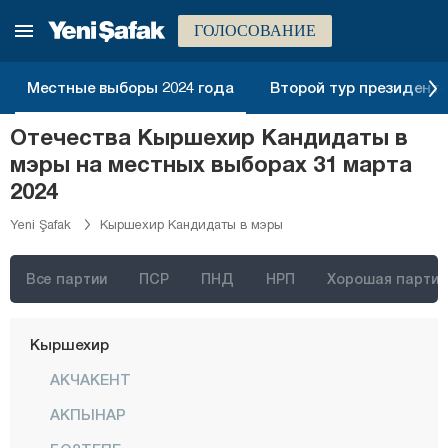
Кахраманмараш
ГОЛОСОВАНИЕ
Карабюк
Местные выборы 2024 года
Второй тур президентск
Караман
Карс
Отечества Кыршехир Кандидаты в
мэры на местных выборах 31 марта
Кастамону
2024
Кайсери
Yeni Şafak
Кыршехир Кандидаты в мэры
Килис
Кырыккале
Все партии
ПСР
ПНД
НРП
Хорошая партия
Кыркларэли
Кыршехир
АКЧАКЕНТ
АКПЫНАР