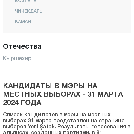
БОЗТЕПЕ
ЧИЧЕКДАГЫ
КАМАН
Кёсели
Куранджылы
Отечества
Центр
Кыршехир
МУДЖУР
Озбаг
КАНДИДАТЫ В МЭРЫ НА
Коджаэли
МЕСТНЫХ ВЫБОРАХ - 31 МАРТА
Конья
2024 ГОДА
Кютахья
Список кандидатов в мэры на местных
Малатья
выборах 31 марта представлен на странице
выборов Yeni Şafak. Результаты голосования в
Маниса
альянсах, созданных партиями, в 81