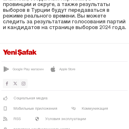
Мардин
провинции и округе, а также результаты
выборов в Турции будут передаваться в
Мерсин
режиме реального времени. Вы можете
следить за результатами голосования партий
Мугла
и кандидатов на странице выборов 2024 года.
Муш
Невшехир
Нигде
Орду
Google Play магазин
Apple Store
Османие
Ризе
Сакарья
Социальная медиа
Самсун
Мобильные приложения
Коммуникация
Шанлыурфа
RSS
Условия эксплуатации
Сиирт