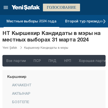
Карабюк
ГОЛОСОВАНИЕ
Караман
Местные выборы 2024 года
Второй тур президентск
Карс
НТ Кыршехир Кандидаты в мэры на
Кастамону
местных выборах 31 марта 2024
Кайсери
Yeni Şafak
Кыршехир Кандидаты в мэры
Килис
Кырыккале
Все партии
ПСР
ПНД
НРП
Хорошая партия
Кыркларэли
Кыршехир
АКЧАКЕНТ
АКПЫНАР
БОЗТЕПЕ