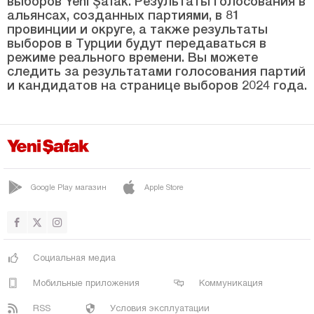
выборов Yeni Şafak. Результаты голосования в
Мерсин
альянсах, созданных партиями, в 81
провинции и округе, а также результаты
Мугла
выборов в Турции будут передаваться в
режиме реального времени. Вы можете
Муш
следить за результатами голосования партий
и кандидатов на странице выборов 2024 года.
Невшехир
Нигде
Орду
Османие
Ризе
Google Play магазин
Apple Store
Сакарья
Самсун
Шанлыурфа
Социальная медиа
Сиирт
Мобильные приложения
Коммуникация
Синоп
RSS
Условия эксплуатации