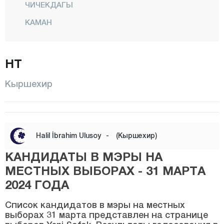
ЧИЧЕКДАГЫ
КАМАН
Кёсели
Куранджылы
НТ
Центр
Кыршехир
МУДЖУР
Озбаг
Коджаэли
Halil İbrahim Ulusoy
-
(Кыршехир)
Конья
КАНДИДАТЫ В МЭРЫ НА
Кютахья
МЕСТНЫХ ВЫБОРАХ - 31 МАРТА
Малатья
2024 ГОДА
Маниса
Список кандидатов в мэры на местных
выборах 31 марта представлен на странице
Мардин