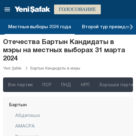
Афьонкарахисар
ГОЛОСОВАНИЕ
Агры
Местные выборы 2024 года
Второй тур президентск
Аксарай
Амасья
Отечества Бартын Кандидаты в
мэры на местных выборах 31 марта
Анталия
2024
Ардахан
Yeni Şafak
Бартын Кандидаты в мэры
Артвин
Айдын
Все партии
ПСР
ПНД
НРП
Хорошая партия
Балыкесир
Бартын
Абдипаша
АМАСРА