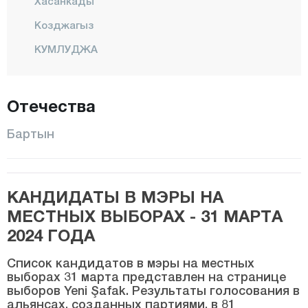
Хасанкады
Козджагыз
КУМЛУДЖА
КУРУДЖАШИЛЕ
Центр
Отечества
УЛУС
Бартын
Батман
Байбурт
КАНДИДАТЫ В МЭРЫ НА
Биледжик
МЕСТНЫХ ВЫБОРАХ - 31 МАРТА
Бингёль
2024 ГОДА
Битлис
Список кандидатов в мэры на местных
Болу
выборах 31 марта представлен на странице
выборов Yeni Şafak. Результаты голосования в
Бурдур
альянсах, созданных партиями, в 81