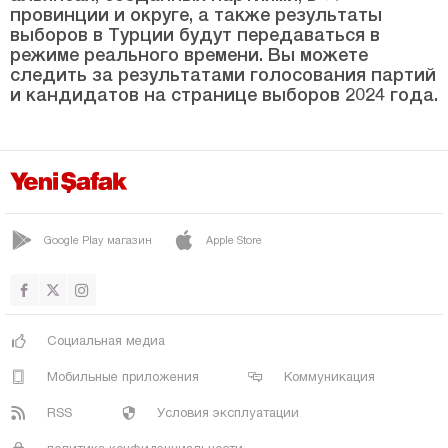
Бурса
провинции и округе, а также результаты
выборов в Турции будут передаваться в
Чанаккале
режиме реального времени. Вы можете
следить за результатами голосования партий
Чанкыры
и кандидатов на странице выборов 2024 года.
Чорум
Денизли
Диярбакыр
Дюздже
Google Play магазин
Apple Store
Эдирне
Элязыг
Эрзинджан
Социальная медиа
Эрзурум
Мобильные приложения
Коммуникация
Эскишехир
RSS
Условия эксплуатации
Газиантеп