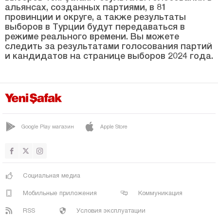
Бурса
альянсах, созданных партиями, в 81
провинции и округе, а также результаты
Чанаккале
выборов в Турции будут передаваться в
Чанкыры
режиме реального времени. Вы можете
следить за результатами голосования партий
Чорум
и кандидатов на странице выборов 2024 года.
Денизли
Диярбакыр
Дюздже
Эдирне
Google Play магазин
Apple Store
Элязыг
Эрзинджан
Эрзурум
Социальная медиа
Эскишехир
Мобильные приложения
Коммуникация
Газиантеп
RSS
Условия эксплуатации