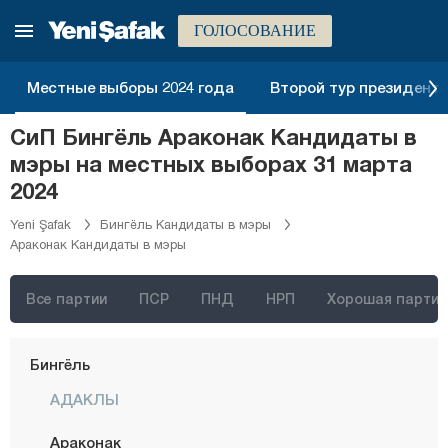
Амасья
ГОЛОСОВАНИЕ
Анталия
Ардахан
Местные выборы 2024 года
Второй тур президентск
Артвин
СиП Бингёль Араконак Кандидаты в
Айдын
мэры на местных выборах 31 марта
Балыкесир
2024
Бартын
Yeni Şafak
Бингёль Кандидаты в мэры
Араконак Кандидаты в мэры
Батман
Байбурт
Все партии
ПСР
ПНД
НРП
Хорошая партия
Биледжик
Бингёль
АДАКЛЫ
Араконак