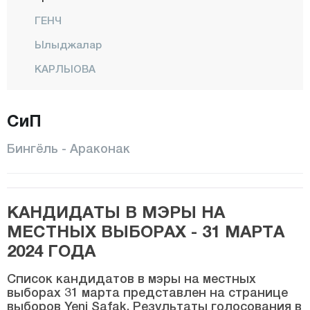
ГЕНЧ
Ылыджалар
КАРЛЫОВА
КИГЫ
СиП
Центр
Санджак
Бингёль - Араконак
СОЛХАН
ЯЙЛАДЕРЕ
КАНДИДАТЫ В МЭРЫ НА
ЕДИСУ
МЕСТНЫХ ВЫБОРАХ - 31 МАРТА
Битлис
2024 ГОДА
Болу
Список кандидатов в мэры на местных
Бурдур
выборах 31 марта представлен на странице
выборов Yeni Şafak. Результаты голосования в