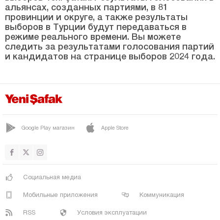
САНГУРЛУ
альянсах, созданных партиями, в 81
провинции и округе, а также результаты
УГУРЛУДАГ
выборов в Турции будут передаваться в
Денизли
режиме реального времени. Вы можете
следить за результатами голосования партий
Диярбакыр
и кандидатов на странице выборов 2024 года.
Дюздже
Эдирне
Элязыг
Эрзинджан
Google Play магазин
Apple Store
Эрзурум
Эскишехир
Газиантеп
Социальная медиа
Гиресун
Мобильные приложения
Коммуникация
Гюмюшхане
RSS
Условия эксплуатации