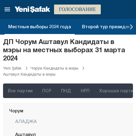
Батман
ГОЛОСОВАНИЕ
Байбурт
Биледжик
Местные выборы 2024 года
Второй тур президентск
Бингёль
ДП Чорум Аштавул Кандидаты в
Битлис
мэры на местных выборах 31 марта
Болу
2024
Бурдур
Yeni Şafak
Чорум Кандидаты в мэры
Аштавул Кандидаты в мэры
Бурса
Чанаккале
Все партии
ПСР
ПНД
НРП
Хорошая партия
Чанкыры
Чорум
АЛАДЖА
Аштавул