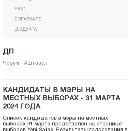
БАЯТ
БОГАЗКАЛЕ
ДОДУРГА
Дювенчи
ДП
ИСКИЛИП
КАРГЫ
Чорум - Аштавул
ЛАЧЫН
МЕДЖИТОЗУ
КАНДИДАТЫ В МЭРЫ НА
Центр
МЕСТНЫХ ВЫБОРАХ - 31 МАРТА
ОГУЗЛАР
2024 ГОДА
ОРТАКЕЙ
Список кандидатов в мэры на местных
ОСМАНДЖИК
выборах 31 марта представлен на странице
выборов Yeni Şafak. Результаты голосования в