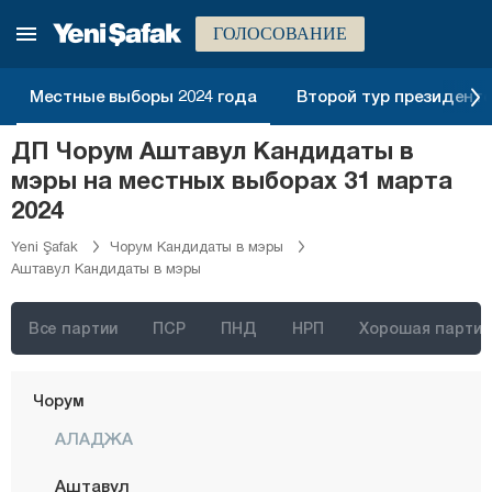
Батман
ГОЛОСОВАНИЕ
Байбурт
Биледжик
Местные выборы 2024 года
Второй тур президентск
Бингёль
ДП Чорум Аштавул Кандидаты в
Битлис
мэры на местных выборах 31 марта
Болу
2024
Бурдур
Yeni Şafak
Чорум Кандидаты в мэры
Аштавул Кандидаты в мэры
Бурса
Чанаккале
Все партии
ПСР
ПНД
НРП
Хорошая партия
Чанкыры
Чорум
АЛАДЖА
Аштавул