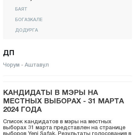
БАЯТ
БОГАЗКАЛЕ
ДОДУРГА
Дювенчи
ДП
ИСКИЛИП
КАРГЫ
Чорум - Аштавул
ЛАЧЫН
МЕДЖИТОЗУ
КАНДИДАТЫ В МЭРЫ НА
Центр
МЕСТНЫХ ВЫБОРАХ - 31 МАРТА
ОГУЗЛАР
2024 ГОДА
ОРТАКЕЙ
Список кандидатов в мэры на местных
ОСМАНДЖИК
выборах 31 марта представлен на странице
выборов Yeni Şafak. Результаты голосования в