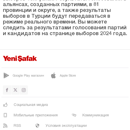
САНГУРЛУ
альянсах, созданных партиями, в 81
провинции и округе, а также результаты
УГУРЛУДАГ
выборов в Турции будут передаваться в
Денизли
режиме реального времени. Вы можете
следить за результатами голосования партий
Диярбакыр
и кандидатов на странице выборов 2024 года.
Дюздже
Эдирне
Элязыг
Эрзинджан
Google Play магазин
Apple Store
Эрзурум
Эскишехир
Газиантеп
Социальная медиа
Гиресун
Мобильные приложения
Коммуникация
Гюмюшхане
RSS
Условия эксплуатации