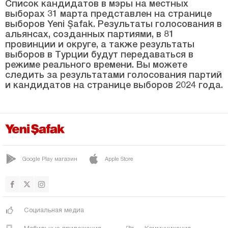
УЗУМЛУ
Список кандидатов в мэры на местных
выборах 31 марта представлен на странице
Эрзурум
выборов Yeni Şafak. Результаты голосования в
альянсах, созданных партиями, в 81
Эскишехир
провинции и округе, а также результаты
выборов в Турции будут передаваться в
Газиантеп
режиме реального времени. Вы можете
Гиресун
следить за результатами голосования партий
и кандидатов на странице выборов 2024 года.
Гюмюшхане
Хаккяри
Хатай
Ыгдыр
Google Play магазин
Apple Store
Ыспарта
Кахраманмараш
Карабюк
Социальная медиа
Караман