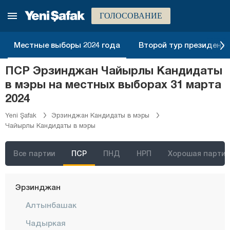
Бурдур
ГОЛОСОВАНИЕ
Бурса
Чанаккале
Местные выборы 2024 года
Второй тур президентск
Чанкыры
ПСР Эрзинджан Чайырлы Кандидаты
Чорум
в мэры на местных выборах 31 марта
Денизли
2024
Диярбакыр
Yeni Şafak
Эрзинджан Кандидаты в мэры
Чайырлы Кандидаты в мэры
Дюздже
Эдирне
Все партии
ПСР
ПНД
НРП
Хорошая партия
Элязыг
Эрзинджан
Алтынбашак
Чадыркая