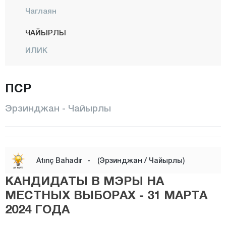
Чаглаян
ЧАЙЫРЛЫ
ИЛИК
Каргин
ПСР
КЕМАХ
КЕМАЛИЕ
Эрзинджан - Чайырлы
Мерджан
Центр
Моллакёй
Atınç Bahadır
-
(Эрзинджан / Чайырлы)
ОТЛУКБЕЛИ
КАНДИДАТЫ В МЭРЫ НА
РЕФАХИЕ
МЕСТНЫХ ВЫБОРАХ - 31 МАРТА
2024 ГОДА
ТЕРДЖАН