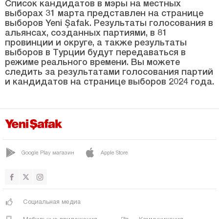
Список кандидатов в мэры на местных
выборах 31 марта представлен на странице
Халыкёй
выборов Yeni Şafak. Результаты голосования в
КАДИШЕХРИ
альянсах, созданных партиями, в 81
провинции и округе, а также результаты
Караякуп
выборов в Турции будут передаваться в
режиме реального времени. Вы можете
Конуклар
следить за результатами голосования партий
и кандидатов на странице выборов 2024 года.
Центр
Олукозю
Овакент
Озан
Озюкавак
Google Play магазин
Apple Store
САРАЙКЕНТ
САРЫКАЯ
ШЕФААТЛИ
Социальная медиа