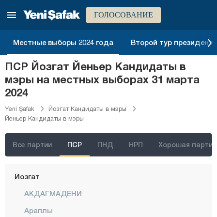
Синоп
ГОЛОСОВАНИЕ
Шырнак
Сивас
Местные выборы 2024 года
Второй тур президентск
Текирдаг
ПСР Йозгат Йеньер Кандидаты в
Токат
мэры на местных выборах 31 марта
Трабзон
2024
Тунджели
Yeni Şafak
Йозгат Кандидаты в мэры
Йеньер Кандидаты в мэры
Ушак
Ван
Все партии
ПСР
ПНД
НРП
Хорошая партия
Ялова
Йозгат
АКДАГМАДЕНИ
Араплы