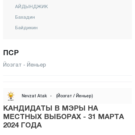
АЙДЫНДЖИК
Бахадин
Байдикин
Белекчахан
БОГАЗЛЫЯН
ПСР
ЧАНДЫР
Йозгат - Йеньер
ЧАЙЫРАЛАН
ЧЕКЕРЕК
Чигдемли
Nevzat Atak
-
(Йозгат / Йеньер)
Дедефакили
КАНДИДАТЫ В МЭРЫ НА
ДОГАНКЕНТ
МЕСТНЫХ ВЫБОРАХ - 31 МАРТА
Эймир
2024 ГОДА
Гульшери