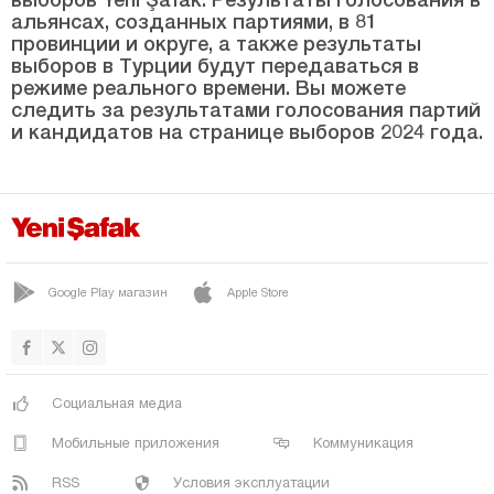
Афьонкарахисар
альянсах, созданных партиями, в 81
провинции и округе, а также результаты
Агры
выборов в Турции будут передаваться в
режиме реального времени. Вы можете
Аксарай
следить за результатами голосования партий
и кандидатов на странице выборов 2024 года.
Амасья
Анталия
Ардахан
Артвин
Айдын
Google Play магазин
Apple Store
Балыкесир
Бартын
Батман
Социальная медиа
Байбурт
Мобильные приложения
Коммуникация
Биледжик
RSS
Условия эксплуатации