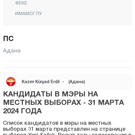
ФЕКЕ
ИМАМОГЛУ
КАРАИСАЛЫ
КАРАТАШ
ПС
КОЗАНЬ
Адана
ПОЗАНТЫ
САИМБЕЙЛИ
САРЫЧАМ
Kazım Kürşad Erdil
-
(Адана)
СЕЙХАН
КАНДИДАТЫ В МЭРЫ НА
ТУФАНБЕЙЛИ
МЕСТНЫХ ВЫБОРАХ - 31 МАРТА
ЙУМУРТАЛЫК
2024 ГОДА
ЮРЕГИР
Список кандидатов в мэры на местных
выборах 31 марта представлен на странице
Адыяман
выборов Yeni Şafak. Результаты голосования в