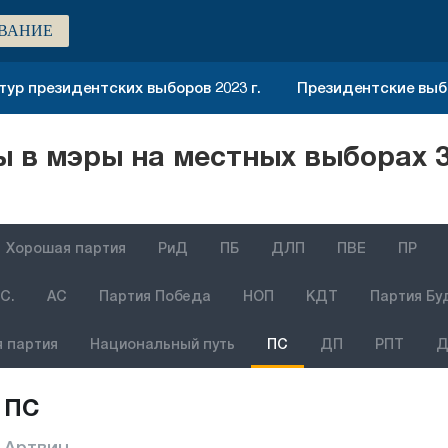
ВАНИЕ
тур президентских выборов 2023 г.
Президентские выбо
 в мэры на местных выборах 3
Хорошая партия
РиД
ПБ
ДЛП
ПВЕ
ПР
С.
АС
Партия Победа
НОП
КДТ
Партия Бу
 партия
Национальный путь
ПС
ДП
РПТ
Д
ПС
Артвин