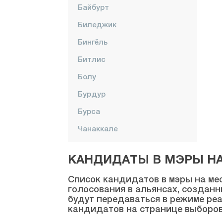
Байбурт
Биледжик
Бингёль
Битлис
Болу
Бурдур
Бурса
Чанаккале
Чанкыры
КАНДИДАТЫ В МЭРЫ НА 
Чорум
Список кандидатов в мэры на мес
Денизли
голосования в альянсах, созданн
будут передаваться в режиме реа
Диярбакыр
кандидатов на странице выборов
Дюздже