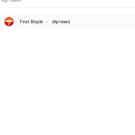
Fırat Büyük
-
(Артвин)