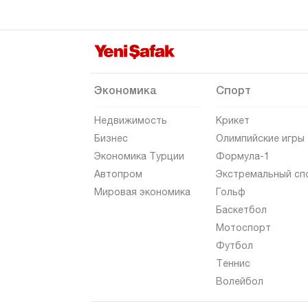
Эдирне
Элязыг
Эрзинджан
Эрзурум
Экономика
Спорт
Эскишехир
Недвижимость
Крикет
Газиантеп
Бизнес
Олимпийские игры
Экономика Турции
Формула-1
Гиресун
Автопром
Экстремальный сп
Гюмюшхане
Мировая экономика
Гольф
Хаккяри
Баскетбол
Мотоспорт
Хатай
Футбол
Ыгдыр
Теннис
Ыспарта
Волейбол
Кахраманмараш