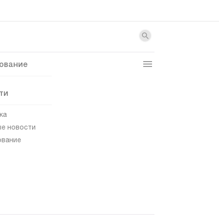
ование
ти
ка
е новости
ование