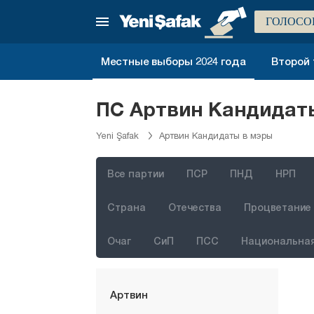
ГОЛОСО
Стамбул
Анкара
Местные выборы 2024 года
Второй 
Измир
Адана
ПС Артвин Кандидаты
Адыяман
Yeni Şafak
Артвин Кандидаты в мэры
Афьонкарахисар
Агры
Все партии
ПСР
ПНД
НРП
Аксарай
Страна
Отечества
Процветание 
Амасья
Очаг
СиП
ПСС
Национальная
Анталия
Ардахан
Артвин