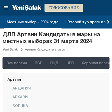
Адана
ГОЛОСОВАНИЕ
Адыяман
Местные выборы 2024 года
Второй тур президентск
Афьонкарахисар
ДЛП Артвин Кандидаты в мэры на
Агры
местных выборах 31 марта 2024
Аксарай
Yeni Şafak
Артвин Кандидаты в мэры
Амасья
Анталия
Все партии
ПСР
ПНД
НРП
Хорошая партия
Ардахан
Артвин
АРДАНУЧ
АРХАВИ
БОРЧКА