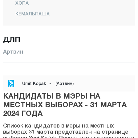
ХОПА
КЕМАЛЬПАША
Центр
МУРГУЛЬ
ДЛП
ШАВШАТ
Артвин
ЮСУФЕЛИ
Айдын
Балыкесир
Ümit Koçak
-
(Артвин)
Бартын
КАНДИДАТЫ В МЭРЫ НА
Батман
МЕСТНЫХ ВЫБОРАХ - 31 МАРТА
Байбурт
2024 ГОДА
Биледжик
Список кандидатов в мэры на местных
выборах 31 марта представлен на странице
Бингёль
выборов Yeni Şafak. Результаты голосования в