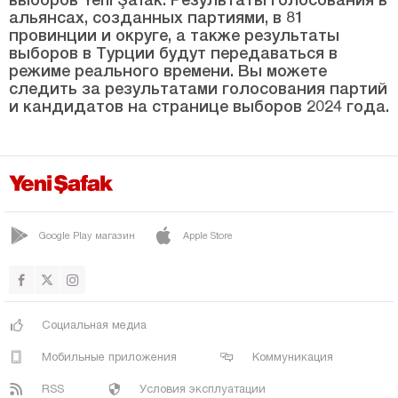
Битлис
альянсах, созданных партиями, в 81
провинции и округе, а также результаты
Болу
выборов в Турции будут передаваться в
режиме реального времени. Вы можете
Бурдур
следить за результатами голосования партий
и кандидатов на странице выборов 2024 года.
Бурса
Чанаккале
Чанкыры
Чорум
Денизли
Google Play магазин
Apple Store
Диярбакыр
Дюздже
Эдирне
Социальная медиа
Элязыг
Мобильные приложения
Коммуникация
Эрзинджан
RSS
Условия эксплуатации