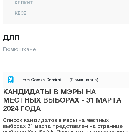
КЕЛКИТ
КЁСЕ
КУРТУН
Центр
ДЛП
Обекташ
Гюмюшхане
Озкуртун
ШИРАН
СЁГЮТЛЮ
İrem Gamze Demirci
-
(Гюмюшхане)
ТОРУЛ
КАНДИДАТЫ В МЭРЫ НА
Унлупынар
МЕСТНЫХ ВЫБОРАХ - 31 МАРТА
Есильбук
2024 ГОДА
Хаккяри
Список кандидатов в мэры на местных
выборах 31 марта представлен на странице
Хатай
выборов Yeni Şafak. Результаты голосования в