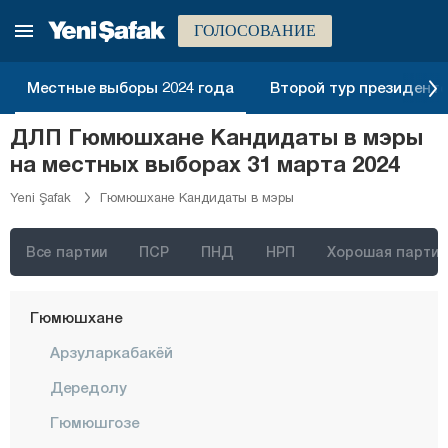
Дюздже
ГОЛОСОВАНИЕ
Эдирне
Местные выборы 2024 года
Второй тур президентск
Элязыг
ДЛП Гюмюшхане Кандидаты в мэры
Эрзинджан
на местных выборах 31 марта 2024
Эрзурум
Yeni Şafak
Гюмюшхане Кандидаты в мэры
Эскишехир
Газиантеп
Все партии
ПСР
ПНД
НРП
Хорошая партия
Гиресун
Гюмюшхане
Арзуларкабакёй
Дередолу
Гюмюшгозе