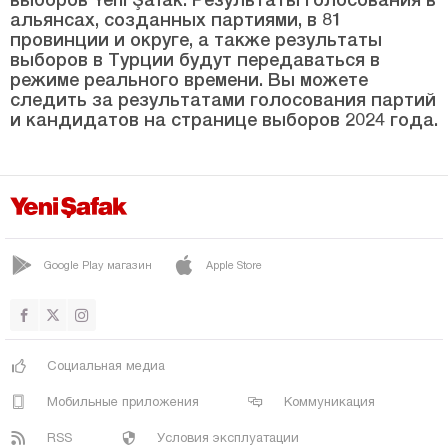
Ыгдыр
альянсах, созданных партиями, в 81
провинции и округе, а также результаты
Ыспарта
выборов в Турции будут передаваться в
режиме реального времени. Вы можете
Кахраманмараш
следить за результатами голосования партий
и кандидатов на странице выборов 2024 года.
Карабюк
Караман
Карс
Кастамону
Кайсери
Google Play магазин
Apple Store
Килис
Кырыккале
Кыркларэли
Социальная медиа
Кыршехир
Мобильные приложения
Коммуникация
Коджаэли
RSS
Условия эксплуатации