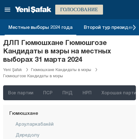
Денизли
ГОЛОСОВАНИЕ
Диярбакыр
Дюздже
Местные выборы 2024 года
Второй тур президентск
Эдирне
ДЛП Гюмюшхане Гюмюшгозе
Элязыг
Кандидаты в мэры на местных
Эрзинджан
выборах 31 марта 2024
Эрзурум
Yeni Şafak
Гюмюшхане Кандидаты в мэры
Гюмюшгозе Кандидаты в мэры
Эскишехир
Газиантеп
Все партии
ПСР
ПНД
НРП
Хорошая партия
Гиресун
Гюмюшхане
Арзуларкабакёй
Дередолу