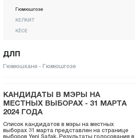
Гюмюшгозе
КЕЛКИТ
КЁСЕ
КУРТУН
ДЛП
Центр
Обекташ
Гюмюшхане - Гюмюшгозе
Озкуртун
ШИРАН
КАНДИДАТЫ В МЭРЫ НА
СЁГЮТЛЮ
МЕСТНЫХ ВЫБОРАХ - 31 МАРТА
ТОРУЛ
2024 ГОДА
Унлупынар
Список кандидатов в мэры на местных
Есильбук
выборах 31 марта представлен на странице
выборов Yeni Şafak. Результаты голосования в