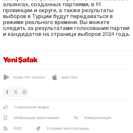
Хаккяри
альянсах, созданных партиями, в 81
провинции и округе, а также результаты
Хатай
выборов в Турции будут передаваться в
Ыгдыр
режиме реального времени. Вы можете
следить за результатами голосования партий
Ыспарта
и кандидатов на странице выборов 2024 года.
Кахраманмараш
Карабюк
Караман
Карс
Google Play магазин
Apple Store
Кастамону
Кайсери
Килис
Социальная медиа
Кырыккале
Мобильные приложения
Коммуникация
Кыркларэли
RSS
Условия эксплуатации