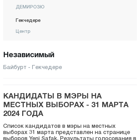
ДЕМИРОЗЮ
Гекчедере
Центр
Биледжик
Независимый
Бингёль
Битлис
Байбурт - Гекчедере
Болу
Бурдур
КАНДИДАТЫ В МЭРЫ НА
Бурса
МЕСТНЫХ ВЫБОРАХ - 31 МАРТА
Чанаккале
2024 ГОДА
Чанкыры
Список кандидатов в мэры на местных
Чорум
выборах 31 марта представлен на странице
выборов Yeni Şafak. Результаты голосования в