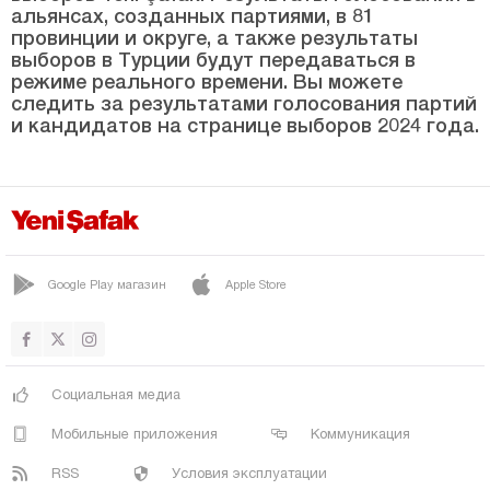
Денизли
альянсах, созданных партиями, в 81
провинции и округе, а также результаты
Диярбакыр
выборов в Турции будут передаваться в
Дюздже
режиме реального времени. Вы можете
следить за результатами голосования партий
Эдирне
и кандидатов на странице выборов 2024 года.
Элязыг
Эрзинджан
Эрзурум
Эскишехир
Google Play магазин
Apple Store
Газиантеп
Гиресун
Гюмюшхане
Социальная медиа
Хаккяри
Мобильные приложения
Коммуникация
Хатай
RSS
Условия эксплуатации