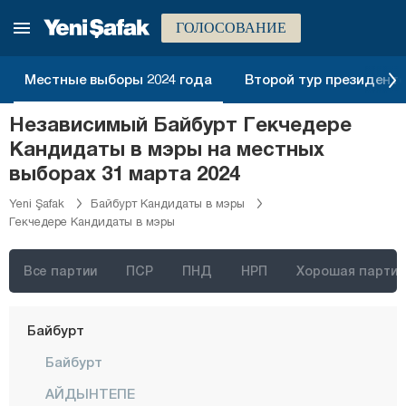
Агры
ГОЛОСОВАНИЕ
Аксарай
Амасья
Местные выборы 2024 года
Второй тур президентск
Анталия
Независимый Байбурт Гекчедере
Ардахан
Кандидаты в мэры на местных
Артвин
выборах 31 марта 2024
Айдын
Yeni Şafak
Байбурт Кандидаты в мэры
Гекчедере Кандидаты в мэры
Балыкесир
Бартын
Все партии
ПСР
ПНД
НРП
Хорошая партия
Батман
Байбурт
Байбурт
АЙДЫНТЕПЕ