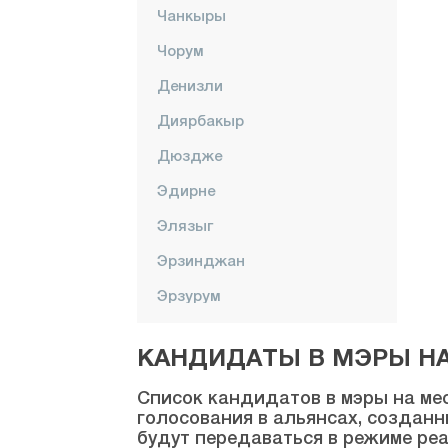
Чанкыры
Чорум
Денизли
Диярбакыр
Дюздже
Эдирне
Элязыг
Эрзинджан
Эрзурум
Эскишехир
КАНДИДАТЫ В МЭРЫ НА 
Газиантеп
Список кандидатов в мэры на мес
Гиресун
голосования в альянсах, созданн
будут передаваться в режиме реа
Гюмюшхане