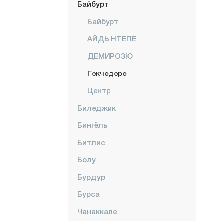
Байбурт
Байбурт
АЙДЫНТЕПЕ
ДЕМИРОЗЮ
Гекчедере
Центр
Биледжик
Бингёль
Битлис
Болу
Бурдур
Бурса
Чанаккале