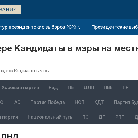
ВАНИЕ
тур президентских выборов 2023 г.
Президентские выбо
ре Кандидаты в мэры на мест
чедере Кандидаты в мэры
Хорошая партия
РиД
ПБ
ДЛП
ПВЕ
ПР
С.
АС
Партия Победа
НОП
КДТ
Партия Бу
 партия
Национальный путь
ПС
ДП
РПТ
Д
ПНД