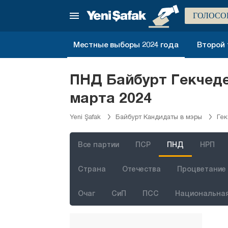
Адана
ГОЛОСО
Адыяман
Афьонкарахисар
Местные выборы 2024 года
Второй 
Агры
Аксарай
ПНД Байбурт Гекчеде
Амасья
марта 2024
Анталия
Yeni Şafak
Байбурт Кандидаты в мэры
Гек
Ардахан
Артвин
Все партии
ПСР
ПНД
НРП
Айдын
Страна
Отечества
Процветание 
Балыкесир
Очаг
СиП
ПСС
Национальная
Бартын
Батман