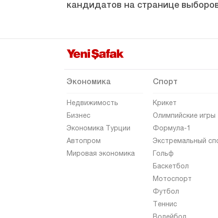
кандидатов на странице выборов
Хаккяри
Хатай
Ыгдыр
Ыспарта
Кахраманмараш
Экономика
Спорт
Карабюк
Недвижимость
Крикет
Караман
Бизнес
Олимпийские игры
Экономика Турции
Формула-1
Карс
Автопром
Экстремальный сп
Кастамону
Мировая экономика
Гольф
Кайсери
Баскетбол
Мотоспорт
Килис
Футбол
Кырыккале
Теннис
Кыркларэли
Волейбол