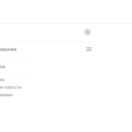
ование
ти
ка
е новости
ование