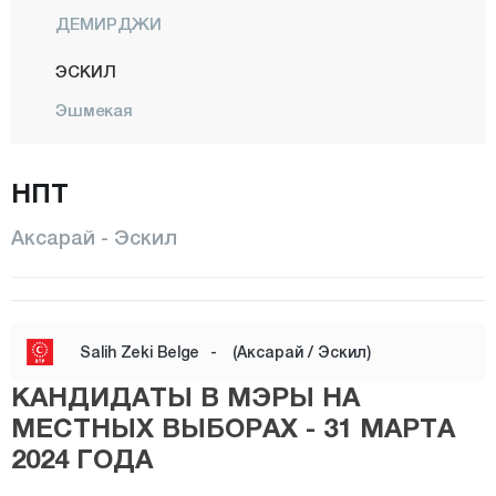
ДЕМИРДЖИ
ЭСКИЛ
Эшмекая
ГУЛАГАЧ
НПТ
Гульпынар
Гюзельюрт
Аксарай - Эскил
Хелвадере
Ихлара
Центр
Salih Zeki Belge
-
(Аксарай / Эскил)
ОРТАКЕЙ
КАНДИДАТЫ В МЭРЫ НА
Саглык
МЕСТНЫХ ВЫБОРАХ - 31 МАРТА
2024 ГОДА
Саратлы