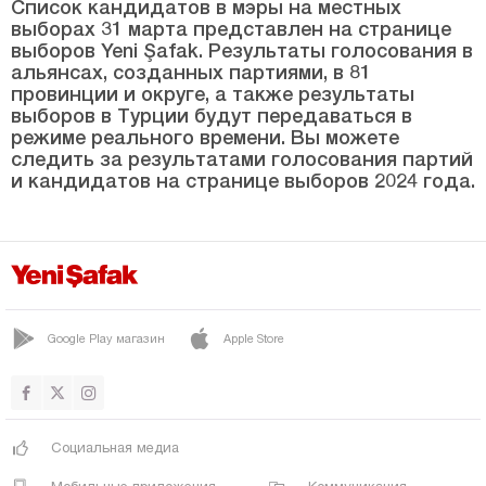
САРЫЯХШИ
Список кандидатов в мэры на местных
выборах 31 марта представлен на странице
Селиме
выборов Yeni Şafak. Результаты голосования в
альянсах, созданных партиями, в 81
СУЛТАНХАНИ
провинции и округе, а также результаты
выборов в Турции будут передаваться в
Ташпынар
режиме реального времени. Вы можете
Топаккая
следить за результатами голосования партий
и кандидатов на странице выборов 2024 года.
Еникент
ЙЕШИЛОВА
Йешилтепе
Амасья
Google Play магазин
Apple Store
Анталия
Ардахан
Артвин
Социальная медиа
Айдын