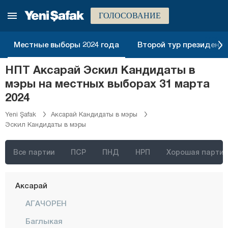
ГОЛОСОВАНИЕ
Местные выборы 2024 года
Второй тур президентск
Стамбул
НПТ Аксарай Эскил Кандидаты в
Анкара
мэры на местных выборах 31 марта
Измир
2024
Адана
Yeni Şafak
Аксарай Кандидаты в мэры
Эскил Кандидаты в мэры
Адыяман
Афьонкарахисар
Все партии
ПСР
ПНД
НРП
Хорошая партия
Агры
Аксарай
АГАЧОРЕН
Баглыкая