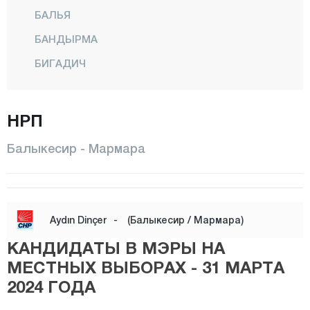
БАЛЬЯ
БАНДЫРМА
БИГАДИЧ
БУРХАНИЕ
ДУРСУНБЕЙ
НРП
ЭДРЕМИТ
Балыкесир - Мармара
ЭРДЕК
ГОМЕЧ
ГЁНЕН
Aydın Dinçer
-
(Балыкесир / Мармара)
ХАВРАН
КАНДИДАТЫ В МЭРЫ НА
ИВРИНДИ
МЕСТНЫХ ВЫБОРАХ - 31 МАРТА
КАРЕСИ
2024 ГОДА
КЕПСУТ