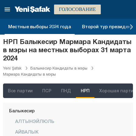
Адана
ГОЛОСОВАНИЕ
Адыяман
Афьонкарахисар
Местные выборы 2024 года
Второй тур президентск
Агры
НРП Балыкесир Мармара Кандидаты
Аксарай
в мэры на местных выборах 31 марта
Амасья
2024
Анталия
Yeni Şafak
Балыкесир Кандидаты в мэры
Мармара Кандидаты в мэры
Ардахан
Артвин
Все партии
ПСР
ПНД
НРП
Хорошая партия
Айдын
Балыкесир
АЛТЫНЭЙЛЮЛЬ
АЙВАЛЫК