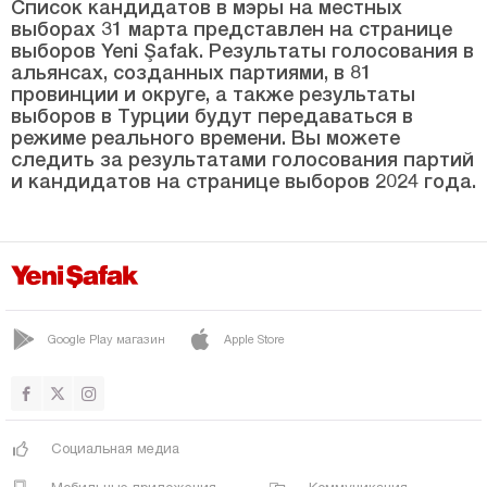
Список кандидатов в мэры на местных
выборах 31 марта представлен на странице
МАНЯС
выборов Yeni Şafak. Результаты голосования в
альянсах, созданных партиями, в 81
МАРМАРА
провинции и округе, а также результаты
выборов в Турции будут передаваться в
САВАШТЕПЕ
режиме реального времени. Вы можете
СЫНДЫРГЫ
следить за результатами голосования партий
и кандидатов на странице выборов 2024 года.
СУСУРЛУК
Бартын
Батман
Байбурт
Google Play магазин
Apple Store
Биледжик
Бингёль
Битлис
Социальная медиа
Болу