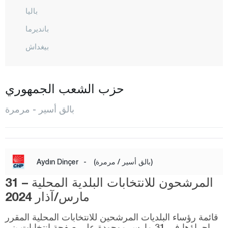
باليا
بانديرما
بيغداش
بورهانية
دورسون بيه
حزب الشعب الجمهوري
أرداميت
بالق أسير - مرمرة
إيرديك
غوميش
غونان
(بالق أسير / مرمرة)
-
Aydın Dinçer
حافران
المرشحون للانتخابات البلدية المحلية – 31
إيقريندي
مارس/آذار 2024
كاراإيسي
قائمة رؤساء البلديات المرشحين للانتخابات المحلية المقرر
كيبسوت
إجراؤها في 31 مارس موجودة على صفحة انتخابات يني