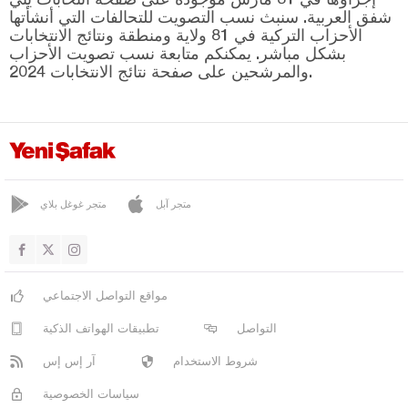
شفق العربية. سنبث نسب التصويت للتحالفات التي أنشأتها
مانياس
الأحزاب التركية في 81 ولاية ومنطقة ونتائج الانتخابات
بشكل مباشر. يمكنكم متابعة نسب تصويت الأحزاب
مرمرة
والمرشحين على صفحة نتائج الانتخابات 2024.
سافاش تيبيه
سينديرغي
سوسورلوك
بارتين
متجر آبل
متجر غوغل بلاي
باتمان
بايبورت
بيلاجيك
مواقع التواصل الاجتماعي
بينغول
التواصل
تطبيقات الهواتف الذكية
بيتليس
شروط الاستخدام
آر إس إس
بولو
سياسات الخصوصية