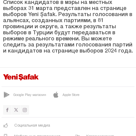
Саджак
Список кандидатов в мэры на местных
выборах 31 марта представлен на странице
ЯРПАХЛЫ
выборов Yeni Şafak. Результаты голосования в
альянсах, созданных партиями, в 81
Яйлакент
провинции и округе, а также результаты
выборов в Турции будут передаваться в
Чорум
режиме реального времени. Вы можете
Денизли
следить за результатами голосования партий
и кандидатов на странице выборов 2024 года.
Диярбакыр
Дюздже
Эдирне
Элязыг
Google Play магазин
Apple Store
Эрзинджан
Эрзурум
Эскишехир
Социальная медиа
Газиантеп