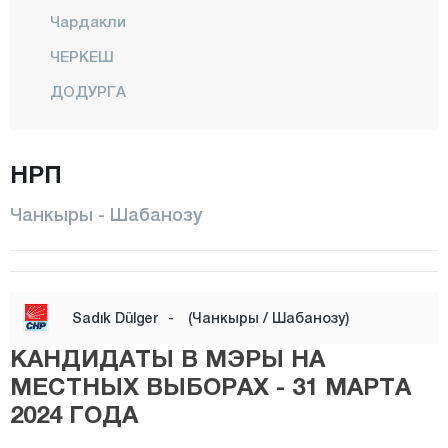
Чардакли
ЧЕРКЕШ
ДОДУРГА
ЭЛЬДИВАН
ЫЛГАЗ
НРП
КАЛФАТ
Чанкыры - Шабанозу
КЫЗЫЛЫРМАК
КОРГУН
КУРШУНЛУ
Sadık Dülger
-
(Чанкыры / Шабанозу)
Центр
КАНДИДАТЫ В МЭРЫ НА
ОРТА
МЕСТНЫХ ВЫБОРАХ - 31 МАРТА
2024 ГОДА
ШАБАНОЗУ