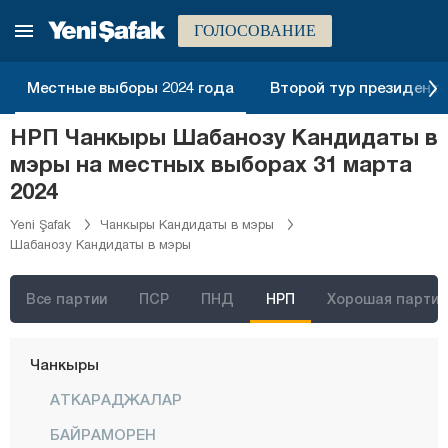
Бартын
ГОЛОСОВАНИЕ
Батман
Байбурт
Местные выборы 2024 года
Второй тур президентск
Биледжик
НРП Чанкыры Шабанозу Кандидаты в
Бингёль
мэры на местных выборах 31 марта
Битлис
2024
Болу
Yeni Şafak
Чанкыры Кандидаты в мэры
Шабанозу Кандидаты в мэры
Бурдур
Бурса
Все партии
ПСР
ПНД
НРП
Хорошая партия
Чанаккале
Чанкыры
АТКАРАДЖАЛАР
БАЙРАМОРЕН