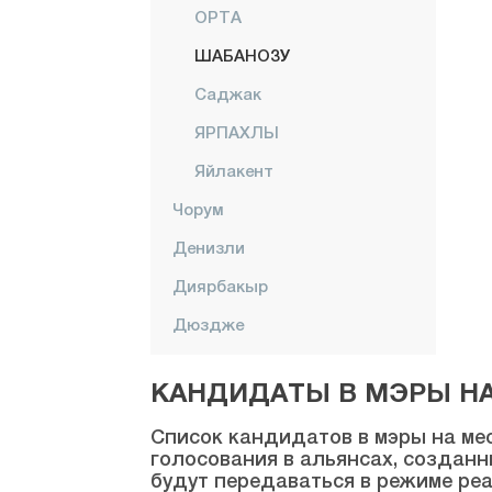
ОРТА
ШАБАНОЗУ
Саджак
ЯРПАХЛЫ
Яйлакент
Чорум
Денизли
Диярбакыр
Дюздже
Эдирне
КАНДИДАТЫ В МЭРЫ НА 
Элязыг
Список кандидатов в мэры на мес
Эрзинджан
голосования в альянсах, созданн
будут передаваться в режиме реа
Эрзурум