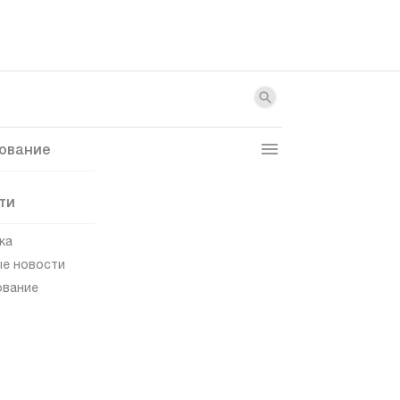
ование
ти
ка
е новости
ование