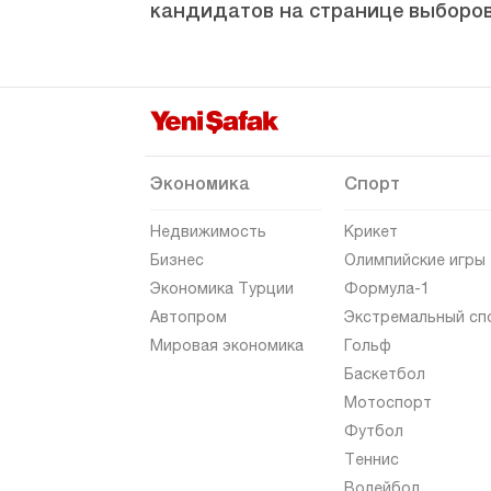
кандидатов на странице выборов
Эскишехир
Газиантеп
Гиресун
Гюмюшхане
Хаккяри
Экономика
Спорт
Хатай
Недвижимость
Крикет
Ыгдыр
Бизнес
Олимпийские игры
Экономика Турции
Формула-1
Ыспарта
Автопром
Экстремальный сп
Кахраманмараш
Мировая экономика
Гольф
Карабюк
Баскетбол
Мотоспорт
Караман
Футбол
Карс
Теннис
Кастамону
Волейбол