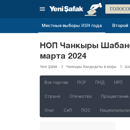
Артвин
ГОЛОСО
Айдын
Балыкесир
Местные выборы 2024 года
Второй 
Бартын
Батман
НОП Чанкыры Шабано
Байбурт
марта 2024
Биледжик
Yeni Şafak
Чанкыры Кандидаты в мэры
Ша
Бингёль
Битлис
Все партии
ПСР
ПНД
НРП
Болу
Страна
Отечества
Процветание 
Бурдур
Очаг
СиП
ПСС
Национальная
Бурса
Чанаккале