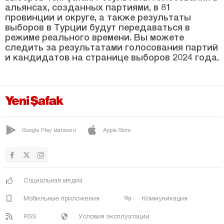
Кастамону
альянсах, созданных партиями, в 81
провинции и округе, а также результаты
Кайсери
выборов в Турции будут передаваться в
Килис
режиме реального времени. Вы можете
следить за результатами голосования партий
Кырыккале
и кандидатов на странице выборов 2024 года.
Кыркларэли
Кыршехир
Коджаэли
Конья
Google Play магазин
Apple Store
Кютахья
Малатья
Маниса
Социальная медиа
Мардин
Мобильные приложения
Коммуникация
Мерсин
RSS
Условия эксплуатации