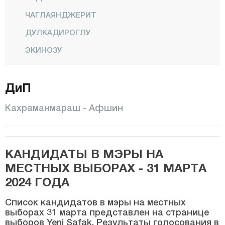
ЧАГЛАЯНДЖЕРИТ
ДУЛКАДИРОГЛУ
ЭКИНОЗУ
ЭЛЬБИСТАН
ДиП
ГЁКСУН
НУРХАК
Кахраманмараш - Афшин
ОНИКИШУБАТ
ПАЗАРДЖИК
КАНДИДАТЫ В МЭРЫ НА
ТЮРКОГЛУ
МЕСТНЫХ ВЫБОРАХ - 31 МАРТА
Карабюк
2024 ГОДА
Караман
Список кандидатов в мэры на местных
Карс
выборах 31 марта представлен на странице
выборов Yeni Şafak. Результаты голосования в