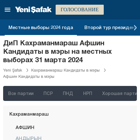
Эрзинджан
ГОЛОСОВАНИЕ
Эрзурум
Эскишехир
Местные выборы 2024 года
Второй тур президентск
Газиантеп
ДиП Кахраманмараш Афшин
Гиресун
Кандидаты в мэры на местных
Гюмюшхане
выборах 31 марта 2024
Хаккяри
Yeni Şafak
Кахраманмараш Кандидаты в мэры
Афшин Кандидаты в мэры
Хатай
Ыгдыр
Все партии
ПСР
ПНД
НРП
Хорошая партия
Ыспарта
Кахраманмараш
АФШИН
АНДЫРЫН