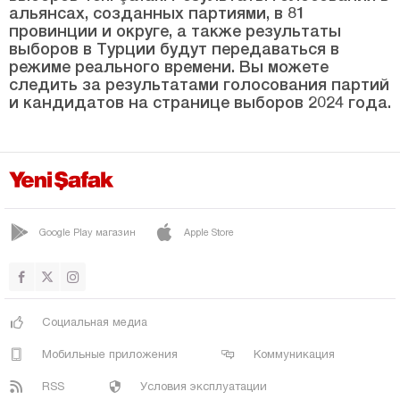
Кастамону
альянсах, созданных партиями, в 81
провинции и округе, а также результаты
Кайсери
выборов в Турции будут передаваться в
Килис
режиме реального времени. Вы можете
следить за результатами голосования партий
Кырыккале
и кандидатов на странице выборов 2024 года.
Кыркларэли
Кыршехир
Коджаэли
Конья
Google Play магазин
Apple Store
Кютахья
Малатья
Маниса
Социальная медиа
Мардин
Мобильные приложения
Коммуникация
Мерсин
RSS
Условия эксплуатации