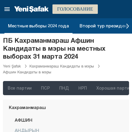
Эрзинджан
ГОЛОСОВАНИЕ
Эрзурум
Эскишехир
Местные выборы 2024 года
Второй тур президентск
Газиантеп
ПБ Кахраманмараш Афшин
Гиресун
Кандидаты в мэры на местных
Гюмюшхане
выборах 31 марта 2024
Хаккяри
Yeni Şafak
Кахраманмараш Кандидаты в мэры
Афшин Кандидаты в мэры
Хатай
Ыгдыр
Все партии
ПСР
ПНД
НРП
Хорошая партия
Ыспарта
Кахраманмараш
АФШИН
АНДЫРЫН