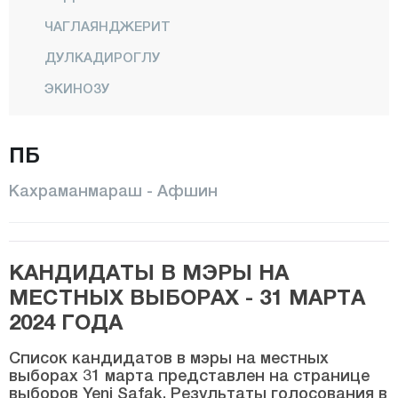
ЧАГЛАЯНДЖЕРИТ
ДУЛКАДИРОГЛУ
ЭКИНОЗУ
ЭЛЬБИСТАН
ПБ
ГЁКСУН
НУРХАК
Кахраманмараш - Афшин
ОНИКИШУБАТ
ПАЗАРДЖИК
КАНДИДАТЫ В МЭРЫ НА
ТЮРКОГЛУ
МЕСТНЫХ ВЫБОРАХ - 31 МАРТА
Карабюк
2024 ГОДА
Караман
Список кандидатов в мэры на местных
Карс
выборах 31 марта представлен на странице
выборов Yeni Şafak. Результаты голосования в