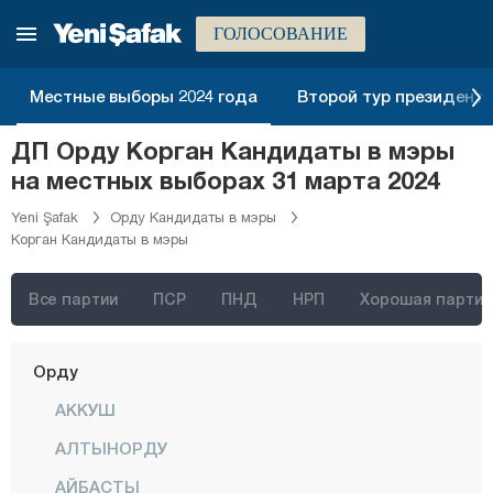
Кютахья
ГОЛОСОВАНИЕ
Малатья
Маниса
Местные выборы 2024 года
Второй тур президентск
Мардин
ДП Орду Корган Кандидаты в мэры
Мерсин
на местных выборах 31 марта 2024
Мугла
Yeni Şafak
Орду Кандидаты в мэры
Корган Кандидаты в мэры
Муш
Невшехир
Все партии
ПСР
ПНД
НРП
Хорошая партия
Нигде
Орду
АККУШ
АЛТЫНОРДУ
АЙБАСТЫ