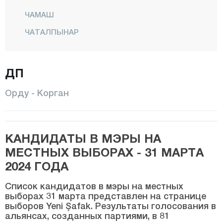
ЧАМАШ
ЧАТАЛПЫНАР
КАЙБАШИ
ФАТСА
ДП
ГЁЛЬКЕЙ
Орду - Корган
ГЮЛЬЯЛЫ
ГЮРГЕНТЕПЕ
КАНДИДАТЫ В МЭРЫ НА
ИКИЗДЖЕ
МЕСТНЫХ ВЫБОРАХ - 31 МАРТА
КАБАДУЗ
2024 ГОДА
КАБАТАШ
Список кандидатов в мэры на местных
КОРГАН
выборах 31 марта представлен на странице
выборов Yeni Şafak. Результаты голосования в
КУМРУ
альянсах, созданных партиями, в 81