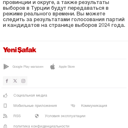
провинции и округе, а также результаты
МЕСУДИЕ
выборов в Турции будут передаваться в
ПЕРШЕМБЕ
режиме реального времени. Вы можете
следить за результатами голосования партий
УЛУБЕЙ
и кандидатов на странице выборов 2024 года.
УНЬЕ
Османие
Ризе
Сакарья
Google Play магазин
Apple Store
Самсун
Шанлыурфа
Сиирт
Социальная медиа
Синоп
Мобильные приложения
Коммуникация
Шырнак
RSS
Условия эксплуатации
Сивас
политика конфиденциальности