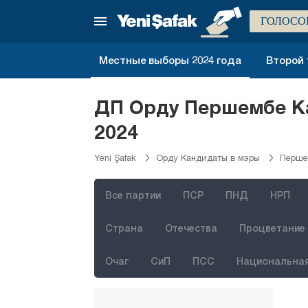
Кыркларэли
ГОЛОСО
Кыршехир
Коджаэли
Местные выборы 2024 года
Второй 
Конья
Кютахья
ДП Орду Першембе К
Малатья
2024
Маниса
Yeni Şafak
Орду Кандидаты в мэры
Перше
Мардин
Мерсин
Все партии
ПСР
ПНД
НРП
Мугла
Страна
Отечества
Процветание 
Муш
Очаг
СиП
ПСС
Национальная
Невшехир
Нигде