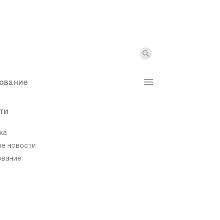
ование
ти
ка
е новости
ование