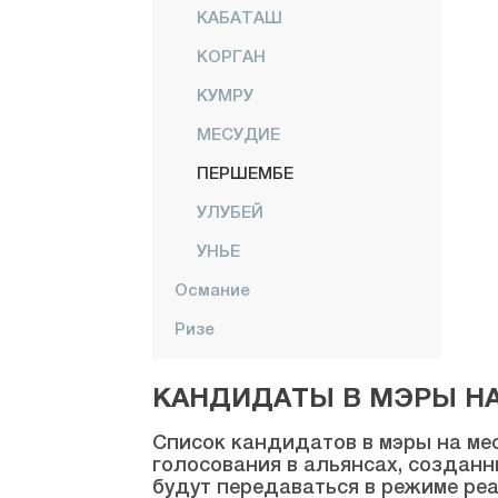
КАБАТАШ
КОРГАН
КУМРУ
МЕСУДИЕ
ПЕРШЕМБЕ
УЛУБЕЙ
УНЬЕ
Османие
Ризе
Сакарья
КАНДИДАТЫ В МЭРЫ НА 
Самсун
Список кандидатов в мэры на мес
Шанлыурфа
голосования в альянсах, созданн
будут передаваться в режиме реа
Сиирт