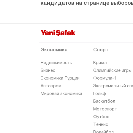
кандидатов на странице выборов
Синоп
Шырнак
Сивас
Текирдаг
Токат
Экономика
Спорт
Трабзон
Недвижимость
Крикет
Тунджели
Бизнес
Олимпийские игры
Экономика Турции
Формула-1
Ушак
Автопром
Экстремальный сп
Ван
Мировая экономика
Гольф
Ялова
Баскетбол
Мотоспорт
Йозгат
Футбол
Зонгулдак
Теннис
Волейбол