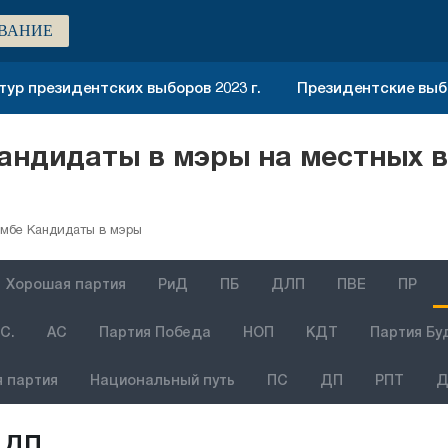
ВАНИЕ
тур президентских выборов 2023 г.
Президентские выбо
андидаты в мэры на местных в
мбе Кандидаты в мэры
Хорошая партия
РиД
ПБ
ДЛП
ПВЕ
ПР
С.
АС
Партия Победа
НОП
КДТ
Партия Бу
 партия
Национальный путь
ПС
ДП
РПТ
Д
ДП