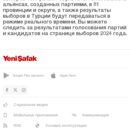
Маниса
альянсах, созданных партиями, в 81
провинции и округе, а также результаты
Мардин
выборов в Турции будут передаваться в
Мерсин
режиме реального времени. Вы можете
следить за результатами голосования партий
Мугла
и кандидатов на странице выборов 2024 года.
Муш
Невшехир
Нигде
Орду
Google Play магазин
Apple Store
Османие
Ризе
Сакарья
Социальная медиа
Самсун
Мобильные приложения
Коммуникация
Шанлыурфа
RSS
Условия эксплуатации