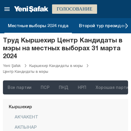
Ыспарта
ГОЛОСОВАНИЕ
Кахраманмараш
Карабюк
Местные выборы 2024 года
Второй тур президентск
Караман
Труд Кыршехир Центр Кандидаты в
Карс
мэры на местных выборах 31 марта
Кастамону
2024
Кайсери
Yeni Şafak
Кыршехир Кандидаты в мэры
Центр Кандидаты в мэры
Килис
Кырыккале
Все партии
ПСР
ПНД
НРП
Хорошая партия
Кыркларэли
Кыршехир
АКЧАКЕНТ
АКПЫНАР