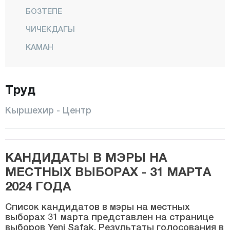
БОЗТЕПЕ
ЧИЧЕКДАГЫ
КАМАН
Кёсели
Куранджылы
Труд
Центр
Кыршехир - Центр
МУДЖУР
Озбаг
КАНДИДАТЫ В МЭРЫ НА
Коджаэли
МЕСТНЫХ ВЫБОРАХ - 31 МАРТА
Конья
2024 ГОДА
Кютахья
Список кандидатов в мэры на местных
Малатья
выборах 31 марта представлен на странице
выборов Yeni Şafak. Результаты голосования в