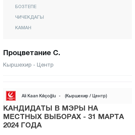
БОЗТЕПЕ
ЧИЧЕКДАГЫ
КАМАН
Кёсели
Куранджылы
Процветание С.
Центр
Кыршехир - Центр
МУДЖУР
Озбаг
Коджаэли
Ali Kaan Kılıçoğlu
-
(Кыршехир / Центр)
Конья
КАНДИДАТЫ В МЭРЫ НА
Кютахья
МЕСТНЫХ ВЫБОРАХ - 31 МАРТА
2024 ГОДА
Малатья