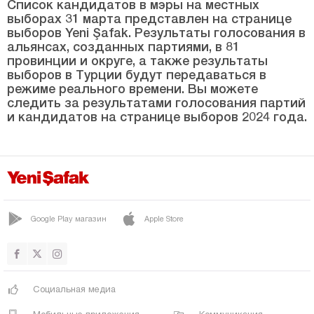
Маниса
Список кандидатов в мэры на местных
выборах 31 марта представлен на странице
Мардин
выборов Yeni Şafak. Результаты голосования в
альянсах, созданных партиями, в 81
Мерсин
провинции и округе, а также результаты
выборов в Турции будут передаваться в
Мугла
режиме реального времени. Вы можете
Муш
следить за результатами голосования партий
и кандидатов на странице выборов 2024 года.
Невшехир
Нигде
Орду
Османие
Google Play магазин
Apple Store
Ризе
Сакарья
Самсун
Социальная медиа
Шанлыурфа