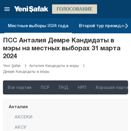
ГОЛОСОВАНИЕ
Стамбул
Анкара
Местные выборы 2024 года
Второй тур президентск
Измир
ПСС Анталия Демре Кандидаты в
Адана
мэры на местных выборах 31 марта
Адыяман
2024
Афьонкарахисар
Yeni Şafak
Анталия Кандидаты в мэры
Демре Кандидаты в мэры
Агры
Аксарай
Все партии
ПСР
ПНД
НРП
Хорошая партия
Амасья
Анталия
АКСЕКИ
АКСУ