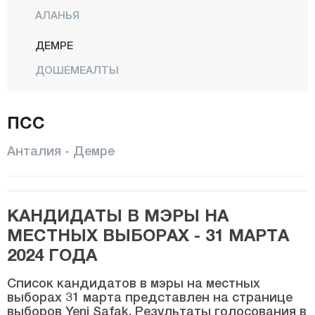
АЛАНЬЯ
ДЕМРЕ
ДОШЕМЕАЛТЫ
ЯЛЬМАЛЫ
ПСС
ФИНИКЕ
ГАЗИПАША
Анталия - Демре
ГЮНДОГМУШ
ИБРАДИ
КАНДИДАТЫ В МЭРЫ НА
КАШ
МЕСТНЫХ ВЫБОРАХ - 31 МАРТА
КЕМЕР
2024 ГОДА
КЕПЕЗ
Список кандидатов в мэры на местных
КОНЯАЛТЫ
выборах 31 марта представлен на странице
выборов Yeni Şafak. Результаты голосования в