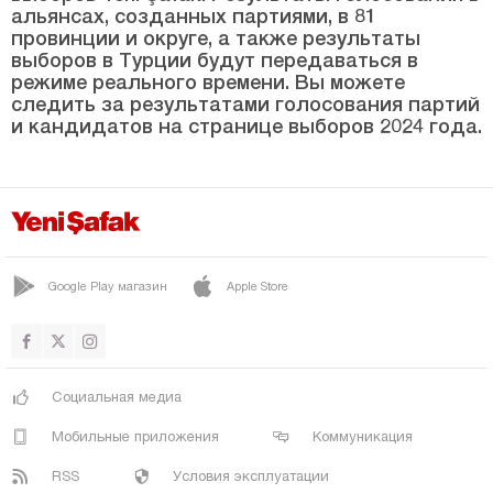
Коркутели
альянсах, созданных партиями, в 81
провинции и округе, а также результаты
КУМЛУДЖА
выборов в Турции будут передаваться в
МАНАВГАТ
режиме реального времени. Вы можете
следить за результатами голосования партий
МУРАТПАША
и кандидатов на странице выборов 2024 года.
СЕРИК
Ардахан
Артвин
Айдын
Google Play магазин
Apple Store
Балыкесир
Бартын
Батман
Социальная медиа
Байбурт
Мобильные приложения
Коммуникация
Биледжик
RSS
Условия эксплуатации