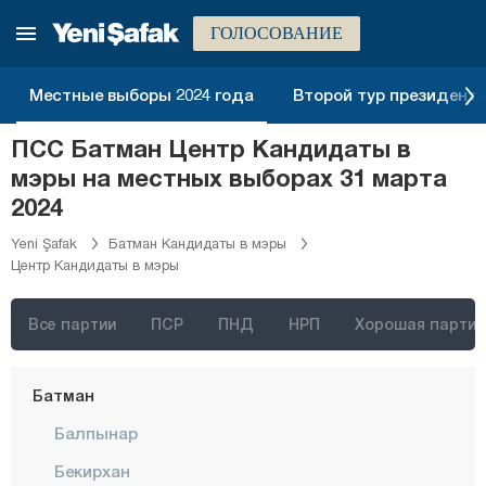
Афьонкарахисар
ГОЛОСОВАНИЕ
Агры
Аксарай
Местные выборы 2024 года
Второй тур президентск
Амасья
ПСС Батман Центр Кандидаты в
Анталия
мэры на местных выборах 31 марта
Ардахан
2024
Артвин
Yeni Şafak
Батман Кандидаты в мэры
Центр Кандидаты в мэры
Айдын
Балыкесир
Все партии
ПСР
ПНД
НРП
Хорошая партия
Бартын
Батман
Балпынар
Бекирхан