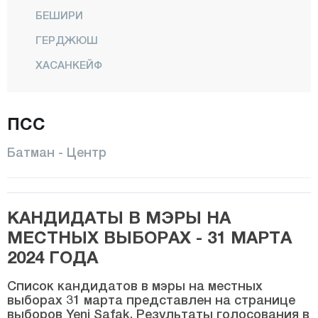
БЕШИРИ
ГЕРДЖЮШ
ХАСАНКЕЙФ
Икикопрю
КАЯПЫНАР
ПСС
КОЗЛУК
Батман - Центр
Центр
САСОН
КАНДИДАТЫ В МЭРЫ НА
Юджебаг
МЕСТНЫХ ВЫБОРАХ - 31 МАРТА
Байбурт
2024 ГОДА
Биледжик
Список кандидатов в мэры на местных
Бингёль
выборах 31 марта представлен на странице
выборов Yeni Şafak. Результаты голосования в