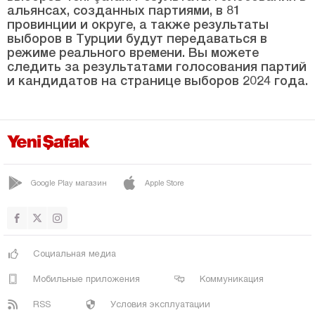
Битлис
альянсах, созданных партиями, в 81
провинции и округе, а также результаты
Болу
выборов в Турции будут передаваться в
Бурдур
режиме реального времени. Вы можете
следить за результатами голосования партий
Бурса
и кандидатов на странице выборов 2024 года.
Чанаккале
Чанкыры
Чорум
Денизли
Google Play магазин
Apple Store
Диярбакыр
Дюздже
Эдирне
Социальная медиа
Элязыг
Мобильные приложения
Коммуникация
Эрзинджан
RSS
Условия эксплуатации