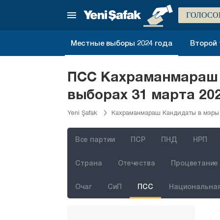
Дюздже
ГОЛОСО
Эдирне
Элязыг
Местные выборы 2024 года
Второй 
Эрзинджан
Эрзурум
ПСС Кахраманмараш 
Эскишехир
выборах 31 марта 20
Газиантеп
Yeni Şafak
Кахраманмараш Кандидаты в мэры
Гиресун
Гюмюшхане
Все партии
ПСР
ПНД
НРП
Хаккяри
Страна
Отечества
Процветание 
Хатай
Очаг
СиП
ПСС
Национальная
Ыгдыр
Ыспарта