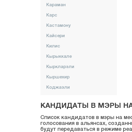
Караман
Карс
Кастамону
Кайсери
Килис
Кырыккале
Кыркларэли
Кыршехир
Коджаэли
Конья
КАНДИДАТЫ В МЭРЫ НА 
Кютахья
Список кандидатов в мэры на мес
Малатья
голосования в альянсах, созданн
будут передаваться в режиме реа
Маниса