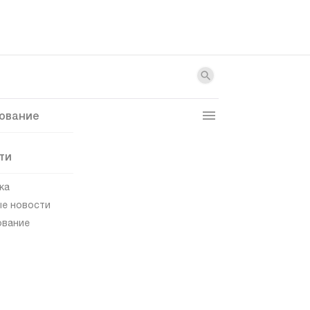
ование
ти
ка
е новости
ование