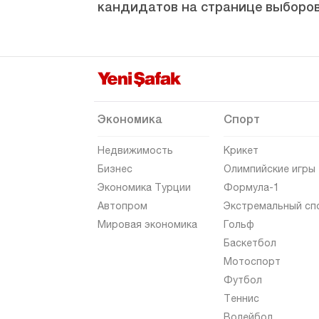
кандидатов на странице выборов
Мардин
Мерсин
Мугла
Муш
Невшехир
Экономика
Спорт
Нигде
Недвижимость
Крикет
Орду
Бизнес
Олимпийские игры
Экономика Турции
Формула-1
Османие
Автопром
Экстремальный сп
Ризе
Мировая экономика
Гольф
Сакарья
Баскетбол
Мотоспорт
Самсун
Футбол
Шанлыурфа
Теннис
Сиирт
Волейбол