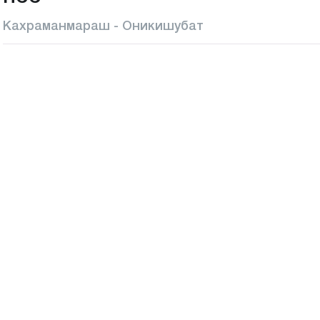
Кахраманмараш - Оникишубат