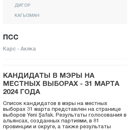
ДИГОР
КАГЫЗМАН
Центр
ПСС
САРЫКАМИШ
СЕЛИМ
Карс - Акяка
СУСУЗ
Кастамону
КАНДИДАТЫ В МЭРЫ НА
Кайсери
МЕСТНЫХ ВЫБОРАХ - 31 МАРТА
Килис
2024 ГОДА
Кырыккале
Список кандидатов в мэры на местных
Кыркларэли
выборах 31 марта представлен на странице
выборов Yeni Şafak. Результаты голосования в
Кыршехир
альянсах, созданных партиями, в 81
провинции и округе, а также результаты
Коджаэли