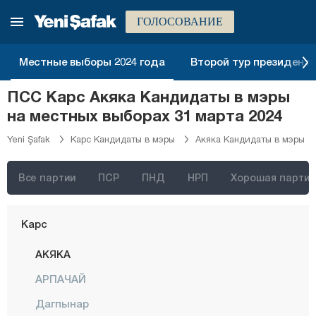
Гюмюшхане
ГОЛОСОВАНИЕ
Хаккяри
Местные выборы 2024 года
Второй тур президентск
Хатай
ПСС Карс Акяка Кандидаты в мэры
Ыгдыр
на местных выборах 31 марта 2024
Ыспарта
Yeni Şafak
Карс Кандидаты в мэры
Акяка Кандидаты в мэры
Кахраманмараш
Карабюк
Все партии
ПСР
ПНД
НРП
Хорошая партия
Караман
Карс
АКЯКА
АРПАЧАЙ
Дагпынар