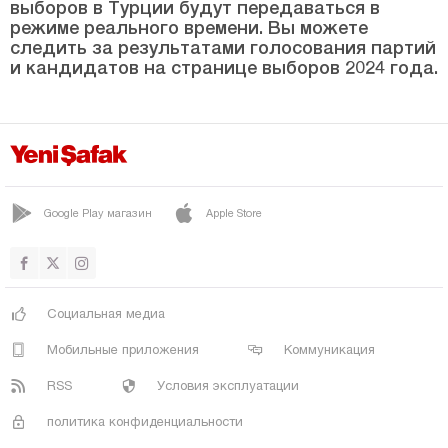
выборов в Турции будут передаваться в
Конья
режиме реального времени. Вы можете
следить за результатами голосования партий
Кютахья
и кандидатов на странице выборов 2024 года.
Малатья
Маниса
Мардин
Мерсин
Google Play магазин
Apple Store
Мугла
Муш
Невшехир
Социальная медиа
Нигде
Мобильные приложения
Коммуникация
Орду
RSS
Условия эксплуатации
Османие
политика конфиденциальности
Ризе