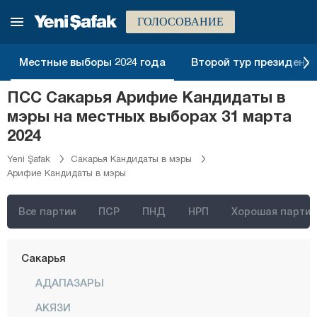
Маниса
ГОЛОСОВАНИЕ
Мардин
Мерсин
Местные выборы 2024 года
Второй тур президентск
Мугла
ПСС Сакарья Арифие Кандидаты в
Муш
мэры на местных выборах 31 марта
Невшехир
2024
Нигде
Yeni Şafak
Сакарья Кандидаты в мэры
Арифие Кандидаты в мэры
Орду
Османие
Все партии
ПСР
ПНД
НРП
Хорошая партия
Ризе
Сакарья
АДАПАЗАРЫ
АКЯЗИ