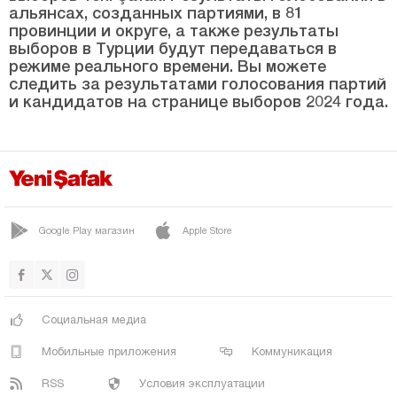
СЁГЮТЛЮ
альянсах, созданных партиями, в 81
провинции и округе, а также результаты
ТАРАКЛЫ
выборов в Турции будут передаваться в
Самсун
режиме реального времени. Вы можете
следить за результатами голосования партий
Шанлыурфа
и кандидатов на странице выборов 2024 года.
Сиирт
Синоп
Шырнак
Сивас
Google Play магазин
Apple Store
Текирдаг
Токат
Трабзон
Социальная медиа
Тунджели
Мобильные приложения
Коммуникация
Ушак
RSS
Условия эксплуатации