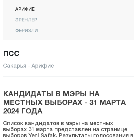
АРИФИЕ
ЭРЕНЛЕР
ФЕРИЗЛИ
ГЕЙВЕ
ПСС
ХЕНДЕК
КАРАПЮРЧЕК
Сакарья - Арифие
КАРАСУ
КАЙНАРДЖА
КАНДИДАТЫ В МЭРЫ НА
КОДЖААЛИ
МЕСТНЫХ ВЫБОРАХ - 31 МАРТА
ПАМУКОВА
2024 ГОДА
САПАНДЖА
Список кандидатов в мэры на местных
СЕРДИВАН
выборах 31 марта представлен на странице
выборов Yeni Şafak. Результаты голосования в