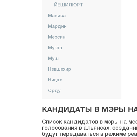
ЙЕШИЛЮРТ
Маниса
Мардин
Мерсин
Мугла
Муш
Невшехир
Нигде
Орду
Османие
КАНДИДАТЫ В МЭРЫ НА 
Ризе
Список кандидатов в мэры на мес
Сакарья
голосования в альянсах, созданн
будут передаваться в режиме реа
Самсун