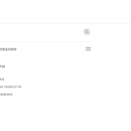
ование
ти
ка
е новости
ование