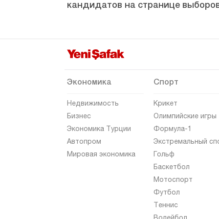
кандидатов на странице выборов
Шанлыурфа
Сиирт
Синоп
Шырнак
Сивас
Экономика
Спорт
Текирдаг
Недвижимость
Крикет
Токат
Бизнес
Олимпийские игры
Экономика Турции
Формула-1
Трабзон
Автопром
Экстремальный сп
Тунджели
Мировая экономика
Гольф
Ушак
Баскетбол
Мотоспорт
Ван
Футбол
Ялова
Теннис
Йозгат
Волейбол