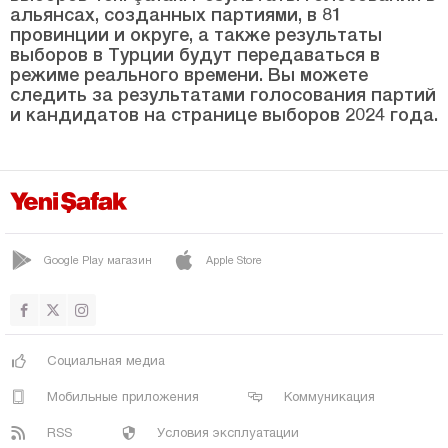
ЯХЙАЛЫ
альянсах, созданных партиями, в 81
провинции и округе, а также результаты
ЙЕШИЛХИСАР
выборов в Турции будут передаваться в
Килис
режиме реального времени. Вы можете
следить за результатами голосования партий
Кырыккале
и кандидатов на странице выборов 2024 года.
Кыркларэли
Кыршехир
Коджаэли
Конья
Google Play магазин
Apple Store
Кютахья
Малатья
Маниса
Социальная медиа
Мардин
Мобильные приложения
Коммуникация
Мерсин
RSS
Условия эксплуатации