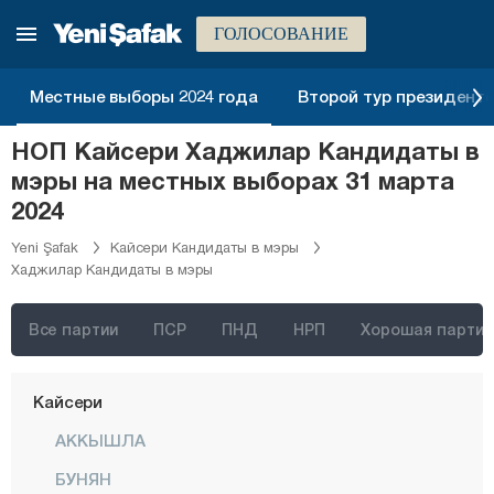
Гюмюшхане
ГОЛОСОВАНИЕ
Хаккяри
Хатай
Местные выборы 2024 года
Второй тур президентск
Ыгдыр
НОП Кайсери Хаджилар Кандидаты в
Ыспарта
мэры на местных выборах 31 марта
Кахраманмараш
2024
Карабюк
Yeni Şafak
Кайсери Кандидаты в мэры
Хаджилар Кандидаты в мэры
Караман
Карс
Все партии
ПСР
ПНД
НРП
Хорошая партия
Кастамону
Кайсери
АККЫШЛА
БУНЯН