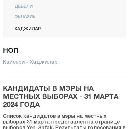
ДЕВЕЛИ
ФЕЛАХИЕ
ХАДЖИЛАР
ИНДЖЕСУ
НОП
КОДЖАСИНАН
МЕЛИКГАЗИ
Кайсери - Хаджилар
ОЗВАТАН
ПЫНАРБАШИ
КАНДИДАТЫ В МЭРЫ НА
САРЫОГЛАН
МЕСТНЫХ ВЫБОРАХ - 31 МАРТА
САРЫЗ
2024 ГОДА
ТАЛАС
Список кандидатов в мэры на местных
ТОМАРЗА
выборах 31 марта представлен на странице
выборов Yeni Şafak. Результаты голосования в